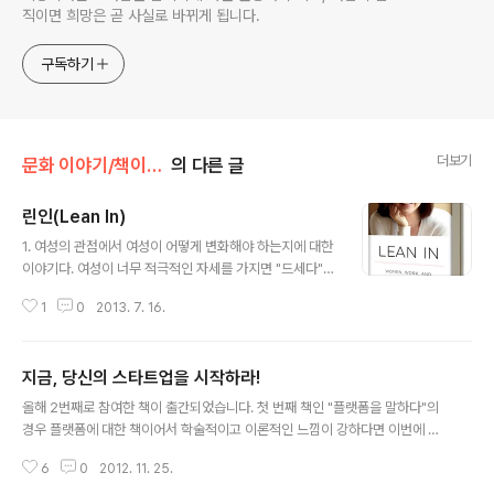
직이면 희망은 곧 사실로 바뀌게 됩니다.
구독하기
더보기
문화 이야기/책이야기
의 다른 글
린인(Lean In)
글 내용
1. 여성의 관점에서 여성이 어떻게 변화해야 하는지에 대한
이야기다. 여성이 너무 적극적인 자세를 가지면 "드세다"라
는 보수적인 생각이 아직도 한국 사회를 지배한다는 관점
1
0
2013. 7. 16.
에서 본다면 많은 시사점이 있다고 본다. 글을 읽다 보면 미
국사회도 한국사회와 비교해 볼 때 별반 다르지 않다는 것
을 알 수 있고, 그러한 상황에서 여성 스스로 변화해야 한다
지금, 당신의 스타트업을 시작하라!
는 생각을 가지기는 정말 어려운 부분이 있다고 본다. 하지
글 내용
만, 직장 내에서의 여성 비중이 점차 높아지고 있고 사회 참
올해 2번째로 참여한 책이 출간되었습니다. 첫 번째 책인 "플랫폼을 말하다"의
여가 강해지는 요즘 분위기를 감안한다면 여성은 이러이러
경우 플랫폼에 대한 책이어서 학술적이고 이론적인 느낌이 강하다면 이번에 출
해야한다는 역할론에서 벗어나야 한다는 저자의 주장에 십
간한 책은 실제 스타트업을 하는 데 있어 한 번쯤 고민하거나 생각해볼 수 있는
분 공감한다. ("Working Mom"이 가정과 직장이라는 두
6
0
2012. 11. 25.
주제를 다루고 있어 좀 더 실무적인 책이 되지 않을까 합니다. 제가 담당한 부분
마리 토끼를 효과적으로 잡는 방법 중 하나로 외조가 중요