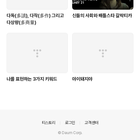
다독(多讀), 다작(多作) 그리고
신들의 사회와 배틀스타 갈락티카
다상량(多商量)
나를 표현하는 3가지 키워드
야이돼지야
의안내
티스토리
로그인
고객센터
© Daum Corp.