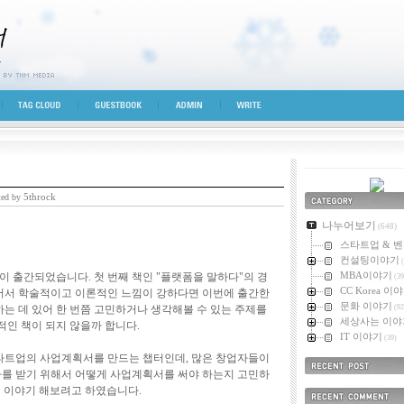
시선
TAG CLOUD
GUESTBOOK
ADMIN
WRITE
5throck
ted by
카테고리
나누어보기
(648)
스타트업 & 
컨설팅이야기
(
MBA이야기
이 출간되었습니다. 첫 번째 책인 "플랫폼을 말하다"의 경
(39
CC Korea 이
어서 학술적이고 이론적인 느낌이 강하다면 이번에 출간한
문화 이야기
하는 데 있어 한 번쯤 고민하거나 생각해볼 수 있는 주제를
(92
세상사는 이야
적인 책이 되지 않을까 합니다.
IT 이야기
(39)
타트업의 사업계획서를 만드는 챕터인데, 많은 창업자들이
를 받기 위해서 어떻게 사업계획서를 써야 하는지 고민하
최근에 올라온 
서 이야기 해보려고 하였습니다.