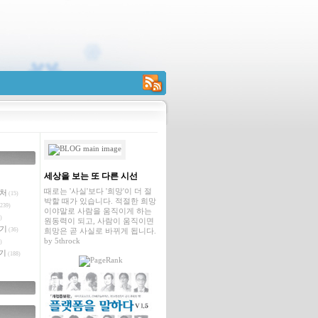
RSS
세상을 보는 또 다른 시선
때로는 '사실'보다 '희망'이 더 절
벤처
(15)
박할 때가 있습니다. 적절한 희망
239)
이야말로 사람을 움직이게 하는
)
원동력이 되고, 사람이 움직이면
야기
(36)
희망은 곧 사실로 바뀌게 됩니다.
by
5throck
)
기
(188)
글