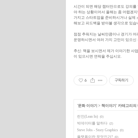
시간이 되면 해당 챕터만으로도 강의를 할
야 하는 상황이어서 올해는 좀 어렵겠지만,
가지고 스타트업을 준비하시거나 실제 
해보고 피드백을 받아볼 생각으로 있습
점점 추워지는 날씨만큼이나 경기가 어
운영하시면서 여러 가지 고민이 있으신 
추신: 책을 보시면서 제가 이야기한 사
이 있으시면 연락을 주십시오.
6
구독하기
'
문화 이야기
>
책이야기
' 카테고리의
린인(Lean In)
(0)
빅데이터를 말하다
(2)
Steve Jobs - Story Graphics
(0)
플랫폼이란 무엇인가?
(0)