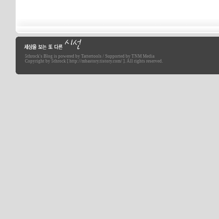
5throck
's Blog is powered by
Tattertools
/ Supported by
TNM Media
세상을 보는 또 다른 시선
Copyright by 5throck [ http://mbastory.tistory.com/ ]. All rights reserved.