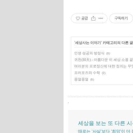
공감
구독하기
'
세상사는 이야기
' 카테고리의 다른 글
인생 성공의 방정식
(8)
귀천(歸天) - 아름다운 이 세상 소풍 
여러분의 프로정신에 대한 정의는 무
프러포즈와 수학
(2)
중얼중얼
(6)
,
세상을 보는 또 다른 
때로는 '사실'보다 '희망'이 