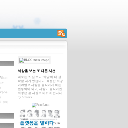
RSS
세상을 보는 또 다른 시선
때로는 '사실'보다 '희망'이 더 절
벤처
(15)
박할 때가 있습니다. 적절한 희망
239)
이야말로 사람을 움직이게 하는
)
원동력이 되고, 사람이 움직이면
야기
(36)
희망은 곧 사실로 바뀌게 됩니다.
by
5throck
)
기
(188)
글