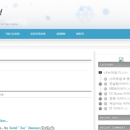
시선
TAG CLOUD
GUESTBOOK
ADMIN
WRITE
카테고리
나누어보기
(648)
스타트업 & 
컨설팅이야기
(
MBA이야기
(39
CC Korea 이
ock
문화 이야기
(92
세상사는 이야
IT 이야기
(39)
최근에 올라온 
... by
Joriel "Joz" Jimenez