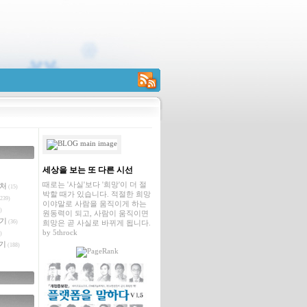
RSS
세상을 보는 또 다른 시선
때로는 '사실'보다 '희망'이 더 절
벤처
(15)
박할 때가 있습니다. 적절한 희망
239)
이야말로 사람을 움직이게 하는
)
원동력이 되고, 사람이 움직이면
야기
(36)
희망은 곧 사실로 바뀌게 됩니다.
by
5throck
)
기
(188)
글