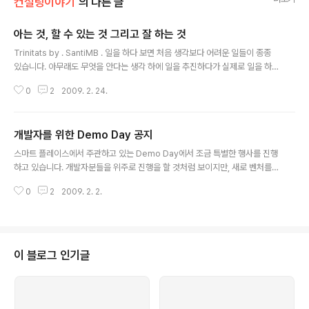
컨설팅이야기
의 다른 글
아는 것, 할 수 있는 것 그리고 잘 하는 것
글 내용
Trinitats by . SantiMB . 일을 하다 보면 처음 생각보다 어려운 일들이 종종
있습니다. 아무래도 무엇을 안다는 생각 하에 일을 추진하다가 실제로 일을 하
면서 미처 생각지도 못했던 어려움을 만나게 되는 것인데, 해당 분야에 경험이
0
2
2009. 2. 24.
부족하거나 충분한 시간을 가지고 숙고하지 않아서 발생하는 경우가 대부분인
것 같습니다. 그런 연유로 어떤 일에 훈수를 자주 두는 분들에게 실행력이 강한
분들이 항상 하는 이야기가 "니가 한번 해봐라"인 것 같습니다. 그만큼 아는 것
개발자를 위한 Demo Day 공지
과 할 수 있는 것에는 큰 괴리감이 있으니까요. 하지만, 할 수 있다고 해서 그 일
글 내용
을 잘 할 수 있느냐 하는 질문은 또 다른 이야기인 것 같습니다. 누구나 할 수 없
스마트 플레이스에서 주관하고 있는 Demo Day에서 조금 특별한 행사를 진행
는 일이 있기도 하겠지만, 대부분의 경우 누구나 할 수 있는 일이 더 ..
하고 있습니다. 개발자분들을 위주로 진행을 할 것처럼 보이지만, 새로 벤처를
창업하실 분들에게도 도움이 될만한 정보를 드릴 수 있을 것 같으니 혹시 주말
0
2
2009. 2. 2.
에 시간이 되시는 분들은 참석을 해보시기를 권해드립니다. 신청은 아래의 위젯
을 통해서 하시면 됩니다.
이 블로그 인기글