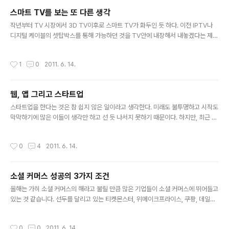
기기들의 주력 OS로 채택을 하고 있는데, 이러한 전략이 과연 제조사에게 장기적으
스마트 TV를 보는 또 다른 생각
로 득일까 라는 생각이 든다. OS를 개발하는 것은 분명 많은 시간과 비용 그리고 뛰
글 내용
어난 개발자들을 필요로 하기에 쉽지 않은 일임이 분명하다. ..
작년부터 TV 시장에서 3D TV이후로 스마트 TV가 화두인 듯 하다. 이전 IPTV나
디지털 케이블의 셋탑박스를 통해 가능하던 것을 TV안에 내장해서 내놓겠다는 제조
사의 전략인데, TV가 점차 차별화되지 않고 있어 이를 차별화하려는 일환으로 볼 수
있을 것 같다. 이러한 TV 시장의 변화는 아무래도 모바일 시장에서 스마트폰이 가져
작성시간
1
0
2011. 6. 14.
온 유통혁신에 기인한 것으로 보이는데, 문제는 TV가 스마트폰과 UI 측면뿐만 아니
라 여러 면에서 다른 속성을 가지고 있는 기기라고 보기에 지금의 TV 제조사들의 행
보는 매우 위험한 줄타기처럼 보인다는 점이다. 특히 하드웨어를 하던 회사가 갑자기
웹, 앱 그리고 스타트업
소프트웨어 측면을 잘 할 수 있을지도 의문인데다가 더욱이 완전히 다른 콘텐츠 유통
글 내용
시장에 뛰어든다는 것은 너무나 엉뚱하게 들리는 면이..
스타트업을 한다는 것은 참 쉽지 않은 일이라고 생각한다. 미래도 불투명하고 시작도
막막하기에 많은 이들이 생각만 하고 선 듯 나서지 못하기 때문이다. 하지만, 최근 들
어 이러한 생각들을 비웃기라도 하듯 정말 많은 벤처들이 속속들이 생겨나고 있다.
마치 10여 년 전 벤처 붐이 생겨나던 그 때처럼 말이다. 하지만, 이렇게 이야기하면
작성시간
0
4
2011. 6. 14.
먼저 벤처 버블을 떠오르는 이가 더 많을지도 모르겠다. 워낙 많은 사람들이 헛된 꿈
에 속았기에 그렇기도 하겠지만, 적어도 내 생각엔 지금은 그 때와는 다르다고 생각
한다. 가장 다르게 느껴지는 점은 바로 사용자를 둘러싼 환경이 변했다는 점이다. 10
소셜 커머스 성공의 3가지 조건
여 년 전 벤처가 웹의 흐름을 타고 일어났다면 지금은 앱을 중심으로 일어나고 있다.
글 내용
물론, 그 중심에는 애플이 만든 아이폰이 있고, ..
올해는 가히 소셜 커머스의 해라고 불릴 만큼 많은 기업들이 소셜 커머스에 뛰어들고
있는 것 같습니다. 선두를 달리고 있는 티켓몬스터, 위메이크프라이스, 쿠팡, 데일리
픽 등 벤처기업들이 선전을 하고 있는 와중에 신세계, 롯데닷컴 등 대기업들이 속속
진입을 시도하고 있고, 온라인 포탈인 다음도 이 시장에 진입을 하고 있는 등 산업의
작성시간
0
0
2011. 6. 14.