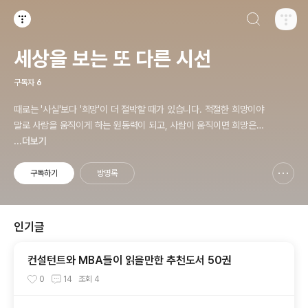
검색하기
티스토리
세상을 보는 또 다른 시선
구독자
6
때로는 '사실'보다 '희망'이 더 절박할 때가 있습니다. 적절한 희망이야
말로 사람을 움직이게 하는 원동력이 되고, 사람이 움직이면 희망은
곧 사실로 바뀌게 됩니다.
...더보기
구독하기
방명록
신고하기 레이어
열기
인기글
컨설턴트와 MBA들이 읽을만한 추천도서 50권
0
14
조회
4