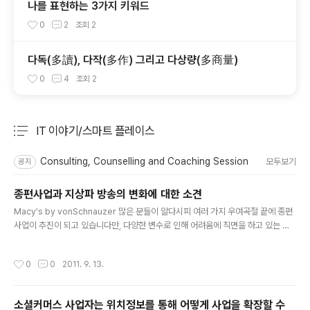
나를 표현하는 3가지 키워드
0
2
조회
2
다독(多讀), 다작(多作) 그리고 다상량(多商量)
0
4
조회
2
IT 이야기/스마트 플레이스
분류 전체보기
주요 글 목록
Consulting, Counselling and Coaching Session
모두보기
공지
종편사업과 지상파 방송의 변화에 대한 소견
글 내용
Macy's by vonSchnauzer 많은 분들이 알다시피 여러 가지 우여곡절 끝에 종편
사업이 추진이 되고 있습니다만, 다양한 변수로 인해 어려움에 직면을 하고 있는 것
같습니다. 그 중 가장 대표적인 것인 시청료의 인상 부분인데, 어느 정도 타협이 되는
듯 하다가 다시 오리무중으로 빠진 지금 조속하게 타결이 되지 않는다면 종편사업의
작성시간
0
0
2011. 9. 13.
수익성에 상당한 영향을 미치게 될 것이라는 것이 저의 생각입니다. 게다가 종편사업
자들이 최근 유명 연예인 및 PD분들을 스카웃 하느라 많은 돈을 사용하고 있어 최초
에 생각한 것보다 종편사업자들의 자본금이 빨리 소진될 것 같습니다. 그렇다면 향후
소셜커머스 사업자는 위치정보를 통해 어떻게 사업을 확장할 수
방송 미디어 부분은 어떻게 변화하게 될까요? 저의 예상은 5개 사업자 중 자본력에