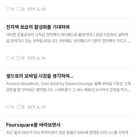
도 이 분야가 워낙 미디어들의 주목을 받는 분야여서 과연 한국에서 이들이 성공을
작성시간
0
0
2011. 6. 14.
할 수 있을지에 대해서는 한번쯤 집고 넘어가야 할 것 같습니다. 다 아시다시피 아이
패드와 3D TV는 미디어와 매우 직접적인 관련이 있습니다. 아이패드는 신문과 잡지
의 새로운 미디어 전달자로서, 3D TV는 소비자의 눈을 만족시킬만한 영상 분야의
전자책 보급의 활성화를 기대하며
새로운 기술로서 말입니다. 하지만, 아직은 2가지 모두 한국에서 성공하기 어렵다는
글 내용
것이 저의 생각입니다. 먼저 아이패드를 살펴볼까요? 미..
아마존 킨들로부터 시작된 전자책이 아이패드로 옮겨가더니 점점 시장에서 설득력
을 얻어가고 있는 것처럼 보입니다. 아무래도 아이패드가 기존의 전자책이 가지고 있
는 단점인 흑백 화면이라든가 화면 전환 시 깜빡이는 문제 등을 해결한 부분도 있고,
미디어 특히 신문사나 잡지사들이 아이패드를 구독자 플랫폼으로 고려하는 모습 등
작성시간
0
0
2011. 6. 14.
이 사용자들로부터 좋은 반응을 보이기 때문이 아닐까 합니다. 그렇지만 개인적으로
볼 때 아이패드는 전자책이라고 보기에는 조금은 동떨어진 감이 없지 않습니다. 특히
상당한 무게로 인한 휴대성이 떨어지는 부분은 가장 치명적인 부분이라고 보여지는
앞으로의 모바일 시장을 생각하며...
데 전자책으로 사용자에게 다가가기 위해서는 좀 더 가벼운 무게로 만들어야 하는 이
글 내용
슈가 있을 것 같습니다. 반대로 칼러를 지원한다는 점과 화면전환 시 자연스럽..
Aonach Meadhoin, Glen Shiel by flatworldsedge 올해 모바일 시장은 크게
성장을 할 것이라고 생각합니다. 스마트폰이 그 어느 때보다 소비자의 감성을 자극하
고 있고, 초기 사용자들의 열렬한 지지 속에 시장이 서서히 열리고 있다고 생각하기
때문입니다. 이런 시장의 성장세와 더불어 이와 연관된 서비스들도 계속해서 나올 것
작성시간
0
0
2011. 6. 14.
이라고 생각하는데 아마도 올해 모바일의 화두는 크게 3가지 정도로 요약되지 않을
까 합니다. 첫 번째는 LBS인데 아마도 많은 분들이 공감하는 영역이지 않을까 합니
다. 이미 증강현실과 연계된 LBS도 나와있는 상황이고, foursqaure의 경우 아무런
Foursquare를 바라보면서
마케팅 없이 초기 시장의 한국 유저들을 사로잡은 형국이 트위터가 한국 시장에 진출
글 내용
한 형태와 매우 비슷하기에 한..
최근 들어 SNS가 다시 회자되면서 많은 분들이 SNS와 관련된 비즈니스를 시작하