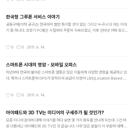
규모가 빠르게 커지고 있습니다. 하지만, 많은 분들이 예측을 하듯 많은 업체들이 빠
르게 정리가 될 것이라고 생각하고 있는데, 아무래도 짧은 시간에 많은 업체들이 등
장한 만큼 정리되는 수순도 매우 빨리 이루어지지 않을까 생각합니다. 따라서, 새롭
한국형 그루폰 서비스 이야기
게 비즈니스를 시작하는 업체뿐만 아니라 기존의 업체들도 자신의 비즈니스 모델과
글 내용
수익 모델에 대해 점검을 다시 해 볼 필요가 있을 것이라고 ..
공동구매(이하 공구)는 한국에서 별반 특이할 것이 없는 그리고 누구나 다 아는 이야
기 중 하나다. 초창기 PC통신 시절부터 꾸준히 지속되었고, 이후 인터넷 카페 등으로
옮겨가면서 그 외형이 확대되기는 하였지만 한국에서는 누구나 한번쯤은 참가를 해
보았을 만큼 지극히 평범한 서비스라 할 수 있다. 하지만, 미국에서 이러한 평범한 서
작성시간
0
0
2011. 6. 14.
비스를 인터넷으로 확장해서 성공한 기업이 있는데 그 기업은 다름아닌 미국의 신생
벤처기업인 그루폰(http://www.groupon.com)과 리빙소셜(http://livingsocia
l.com)이다. 리빙소셜의 경우 수천만 달러의 펀딩에 성공하고, 그루폰의 경우에도
스마트폰 시대의 명암 - 모바일 오피스
창업한지 1년 반 만에 연 매출 3억 5천만 달러(약 4,200억 원, 1$=1,200원 기준),
글 내용
기업 가치 13억..
작년부터 한국에 불어온 스마트폰 열풍은 많은 이들에게 다양한 경험을 제공하고 있
다. 특히나 스마트폰에 GPS가 장착되어 보급이 되면서 LBS(Location Based Se
rvice: 위치기반 서비스)나 AR(Augmented Reality: 증강현실) 등이 손쉽게 구현
이 가능해짐에 따라 다양한 어플리케이션들이 등장하고 있다. 게다가 이와 더불어 W
작성시간
0
0
2011. 6. 14.
i-Fi(무선랜)이나 3G를 이용한 데이터 통신이 용이하게 됨에 따라 길거리에서도 메
일을 확인하고, 사업상 중요한 약속을 캘린더에 저장하여 다른 사람과 공유하는 등
이전에 없었던 많은 편리함을 사람들은 제공받게 되었다. 이러한 인프라의 구축과 기
아이패드와 3D TV는 미디어의 구세주가 될 것인가?
기의 발달은 개인들뿐만 아니라 기업들에게도 새로운 기회를 제공하는데, 그것은 다
글 내용
름 아닌 모바일 오피스의 구현이다. 이..
요즘 미디어 분야에 대해 이야기를 하다 보면 몇 가지 화두를 만나게 되는데 그건 바
로 다름아닌 아이패드와 3D TV인 것 같습니다. 너무 많은 분들이 이 부분에 대해 이
야기를 하셔서 이제는 조금 지겨우실 만한 이야기일 수도 있을 것 같습니다만, 그래