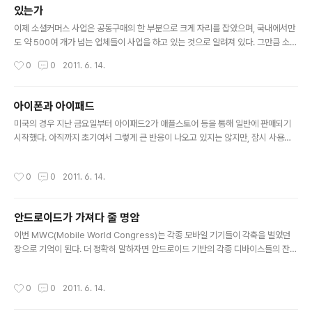
있는가
어느 정도 여유가 있는 중앙과 조선을 제외하고..
글 내용
이제 소셜커머스 사업은 공동구매의 한 부분으로 크게 자리를 잡았으며, 국내에서만
도 약 500여 개가 넘는 업체들이 사업을 하고 있는 것으로 알려져 있다. 그만큼 소셜
커머스에 대한 사람들의 반응이 뜨겁다는 것을 알 수 있으며, 이로 인해 상당한 부작
작성시간
0
0
2011. 6. 14.
용이 발생하는 등 기대와 우려가 교차되는 시장이기도 하다. 하지만, 소셜커머스 사
업 자체에 대한 전망을 본다면 부정적인 측면보다는 긍정적인 측면이 더 많기 때문에
앞으로 업체들간의 합종연횡이나 M&A 등을 통해 지금보다 더 괜찮은 비즈니스로
아이폰과 아이패드
자리잡을 것이라 생각한다. 물론, 소셜커머스가 좀 더 효과적인 비즈니스가 되기 위
글 내용
미국의 경우 지난 금요일부터 아이패드2가 애플스토어 등을 통해 일반에 판매되기
해서는 단순한 공동구매 이상을 해야 하기 때문에 아직은 갈 길이 멀다고 할 수 있다.
시작했다. 아직까지 초기여서 그렇게 큰 반응이 나오고 있지는 않지만, 잠시 사용하
지금의 지역확대 전략이 나쁜 것은 아니지만, 웹사이트만으로..
신 분들의 의견을 종합해보면 아이패드1만큼이나 혁신적이라는 느낌이 들지 않는다
는 것이다. 아무래도 해상도의 변화나 카메라 기능 등이 크게 개선이 되지 않아 그런
작성시간
0
0
2011. 6. 14.
것 같은데, 이미 아이패드라는 새로운 기기에 익숙해진 사용자의 눈높이를 맞추는데
다소 부족하게 만들어져서 그런 것 같기도 하다. 다만, 아이패드2의 그래픽 성능이
아이패드1에 비해 높아졌다는 점이 가장 높게 평가되고 있는 듯 하다. 또한, 아이패드
안드로이드가 가져다 줄 명암
출시와 더불어 기존 기기들의 iOS가 4.3으로 업그레이드 되었는데, 그 전 OS에 비
글 내용
해 사파리 브라우저 성능이 빨라지고 안드로이드에서처럼 아이..
이번 MWC(Mobile World Congress)는 각종 모바일 기기들이 각축을 벌었던
장으로 기억이 된다. 더 정확히 말하자면 안드로이드 기반의 각종 디바이스들의 잔치
라는 말처럼 모바일 컨퍼런스라기보다는 안드로이드 컨퍼런스라는 이미지가 더 강
하게 느껴졌다. 이런 모습을 보게 되는 것은 다 알다시피 스마트 단말기기 시장에서
작성시간
0
0
2011. 6. 14.
애플이 차지하는 비중이 높아짐에 따라 안드로이드를 애플의 대항마로 활용했기 때
문이라고 볼 수 있다. 그런데, 이처럼 많은 제조사들이 구글의 안드로이드를 스마트