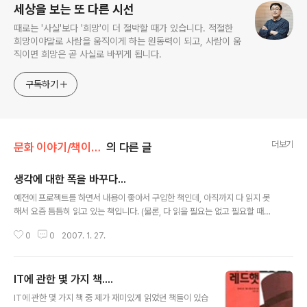
세상을 보는 또 다른 시선
때로는 '사실'보다 '희망'이 더 절박할 때가 있습니다. 적절한
희망이야말로 사람을 움직이게 하는 원동력이 되고, 사람이 움
직이면 희망은 곧 사실로 바뀌게 됩니다.
구독하기
더보기
문화 이야기/책이야기
의 다른 글
생각에 대한 폭을 바꾸다...
글 내용
예전에 프로젝트를 하면서 내용이 좋아서 구입한 책인데, 아직까지 다 읽지 못
해서 요즘 틈틈히 읽고 있는 책입니다. (물론, 다 읽을 필요는 없고 필요할 때만
부분부분 발췌를 해서 읽어도 좋을 것 같습니다. ^^) 책 전체에서 주는 메시지는
0
0
2007. 1. 27.
상당히 단순하지만 개인적으로 생각의 폭을 넗일 수 있는 책이여서 마음에 듭니
다. 특히나 2x2 Matrix로 할 수 있는 수 많은 예제들을 보면서 역시 모든 일은
단순하고 쉽게 접근하는 것이 가장 중요하다는 것이라는 것을 다시금 깨닫게 됩
IT에 관한 몇 가지 책....
니다. 혹시라도 하시는 일이 경영이나 컨설팅 분야에 관련되신 분들에게는 한번
글 내용
쯤 권하고 싶은 책입니다.
IT에 관한 몇 가지 책 중 제가 재미있게 읽었던 책들이 있습