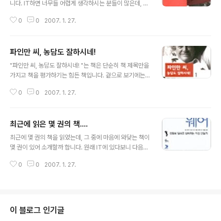
니다. IT하면 너무들 어렵게 생각하시는 분들이 많은데, 제
가 소개드릴 책에는 그 나름대로의 이야기도 재미있고, 다
0
0
2007. 1. 27.
른 IT 책과 다르게 딱딱하지 않은 책들이 있으니 시간이 되
시면 한번씩 읽어보시는 것도 좋을 것 같습니다. 1. 리눅스
혁명과 레드햇 아직까지 많은 분들에게 생소한 리눅스라는
파인만 씨, 농담도 잘하시네!
OS에 대해서 이해할 수 있고, 리눅스를 이용해서 새로운
글 내용
비지니스를 만든 레드햇에 관한 이야기입니다. 비지니스
"파인만 씨, 농담도 잘하시네! "는 책은 단순히 책 제목만을
케이스로도 좋은 이야기가 될 것 같습니다. 2. 임백준의 소
가지고 책을 평가하기는 힘든 책입니다. 겉으로 보기에는
프트웨어 산책 IT에 관련된 분들에게 좋은 책이지만, 소프
상당히 딱딱해보이기 때문입니다. 아마도 그렇게 생각되는
트웨어 상식에 대해 알고싶은 분들에게도 좋은 책일 것 같
0
0
2007. 1. 27.
이유 중 하나는 저자가 노벨 물리학상을 수상한 사람이기
습니다. 소프트웨어 상식에 대해 재미있게 풀어서 이야기
때문일텐데 우리가 알고 있는 과학자의 이미지와는 다른
했습니다. 마지막에는 화..
삶을 사신 분이기에 그런 선입관에서 벗어날 수 있는 좋은
최근에 읽은 몇 권의 책....
책이라 생각됩니다. 책 내용은 자신의 이야기를 담당하게
글 내용
적어놓은 이야기인데, 본인이 직접 글을 썼기때문이기도
최근에 몇 권의 책을 읽었는데, 그 중에 마음에 와닺는 책이
하겠지만 인생을 늘 행복하게 살았던 사람의 이야기를 읽
몇 권이 있어 소개할까 합니다. 원래 IT에 있다보니 다음에
으면서 저도 저렇게 살 수 있을까 하는 생각이 많이 들었던
소개드릴 책같은 종류에 손이 많이 가기도 하지만, 관리자
책입니다. 항상 최고를 추구하면서 항상 웃음과 재미를 추
0
0
2007. 1. 27.
로 계신 분들은 아무래도 현상적인 것보다는 프로젝트 관
구하려는 저자의 자세를 보면서 한 분야에서 진정한 최고
리나 생산성 등에 관심이 많으실 것 같은데... 그런 입장에
가 무엇인지에 대해서도 진정하게 고민을 하..
있는 분들은 한번 보시면 도움이 될 듯합니다. 1. 피플웨어
(톰 디마르코 외 지음, 박승범 옮김, 김정일 감수 / 매일경제
신문사(매경출판주식회사)) 생산성에 관련된 이야기로 이
이 블로그 인기글
루어져 있으며, 굳이 IT업계가 아니더라도 많이 생각해볼