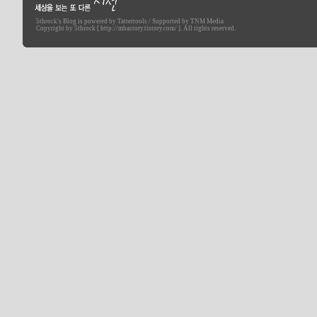
5throck
's Blog is powered by
Tattertools
/ Supported by
TNM Media
세상을 보는 또 다른 시선
Copyright by 5throck [ http://mbastory.tistory.com/ ]. All rights reserved.