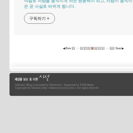
야말로 사람을 움직이게 하는 원동력이 되고, 사람이 움직이
은 곧 사실로 바뀌게 됩니다.
구독하기
◀ Prev
1
···
3
4
5
6
7
8
9
···
72
Next ▶
5throck
's Blog is powered by
Tattertools
/ Supported by
TNM Media
세상을 보는 또 다른 시선
Copyright by 5throck [ http://mbastory.tistory.com/ ]. All rights reserved.