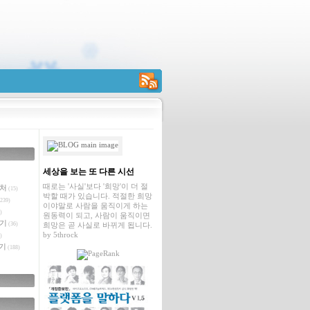
RSS
세상을 보는 또 다른 시선
때로는 '사실'보다 '희망'이 더 절
벤처
(15)
박할 때가 있습니다. 적절한 희망
239)
이야말로 사람을 움직이게 하는
)
원동력이 되고, 사람이 움직이면
야기
(36)
희망은 곧 사실로 바뀌게 됩니다.
by
5throck
)
기
(188)
글