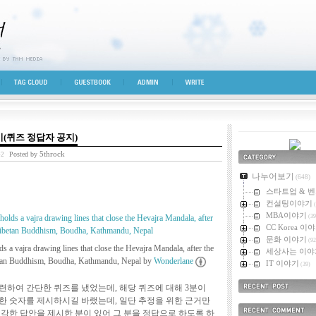
시선
TAG CLOUD
GUESTBOOK
ADMIN
WRITE
야기(퀴즈 정답자 공지)
5throck
Posted by
42
카테고리
나누어보기
(648)
스타트업 & 
컨설팅이야기
(
MBA이야기
(39
CC Korea 이
문화 이야기
(92
a vajra drawing lines that close the Hevajra Mandala, after the
세상사는 이야
tan Buddhism, Boudha, Kathmandu, Nepal by
Wonderlane
IT 이야기
(39)
련하여 간단한 퀴즈를 냈었는데, 해당 퀴즈에 대해 3분이
최근에 올라온 
한 숫자를 제시하시길 바랬는데, 일단 추정을 위한 근거만
각한 답안을 제시한 분이 있어 그 분을 정답으로 하도록 하