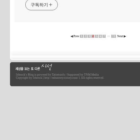
구독하기
◀ Prev
1
2
3
4
5
6
7
···
72
Next ▶
5throck
's Blog is powered by
Tattertools
/ Supported by
TNM Media
세상을 보는 또 다른 시선
Copyright by 5throck [ http://mbastory.tistory.com/ ]. All rights reserved.