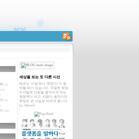
RSS
세상을 보는 또 다른 시선
때로는 '사실'보다 '희망'이 더 절
벤처
(15)
박할 때가 있습니다. 적절한 희망
239)
이야말로 사람을 움직이게 하는
)
원동력이 되고, 사람이 움직이면
야기
(36)
희망은 곧 사실로 바뀌게 됩니다.
by
5throck
)
기
(188)
글