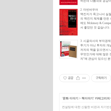
하는데 나름대로 공감이
2. 마빈바우어
맥킨지가 죽고나서 실질적으
의 맥킨지 체제를 만든
에도 Mckinsey & C
서 좋았던 것 같습니다.
3. 시골의사의 부자경
투기가 아닌 투자의 개념
저자의 책을 읽으면서 
무엇인가에 대해 많은 것
자"에 관심이 있으신 
공감
구독하기
'
문화 이야기
>
책이야기
' 카테고리의
컨설팅에 대한 신랄한 비판과 자기반