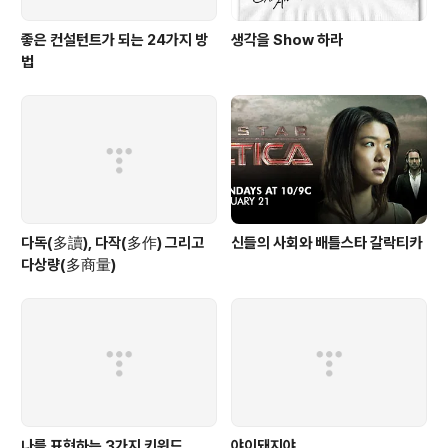
좋은 컨설턴트가 되는 24가지 방
생각을 Show 하라
법
다독(多讀), 다작(多作) 그리고
신들의 사회와 배틀스타 갈락티카
다상량(多商量)
나를 표현하는 3가지 키워드
야이돼지야