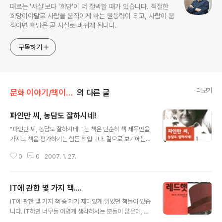
때로는 '사실'보다 '희망'이 더 절박할 때가 있습니다. 적절한
희망이야말로 사람을 움직이게 하는 원동력이 되고, 사람이 움
직이면 희망은 곧 사실로 바뀌게 됩니다.
구독하기
더보기
문화 이야기/책이야기
의 다른 글
파인만 씨, 농담도 잘하시네!
글 내용
"파인만 씨, 농담도 잘하시네! "는 책은 단순히 책 제목만을
가지고 책을 평가하기는 힘든 책입니다. 겉으로 보기에는
상당히 딱딱해보이기 때문입니다. 아마도 그렇게 생각되는
0
0
2007. 1. 27.
이유 중 하나는 저자가 노벨 물리학상을 수상한 사람이기
때문일텐데 우리가 알고 있는 과학자의 이미지와는 다른
삶을 사신 분이기에 그런 선입관에서 벗어날 수 있는 좋은
IT에 관한 몇 가지 책....
책이라 생각됩니다. 책 내용은 자신의 이야기를 담당하게
글 내용
적어놓은 이야기인데, 본인이 직접 글을 썼기때문이기도
IT에 관한 몇 가지 책 중 제가 재미있게 읽었던 책들이 있습
하겠지만 인생을 늘 행복하게 살았던 사람의 이야기를 읽
니다. IT하면 너무들 어렵게 생각하시는 분들이 많은데, 제
으면서 저도 저렇게 살 수 있을까 하는 생각이 많이 들었던
가 소개드릴 책에는 그 나름대로의 이야기도 재미있고, 다