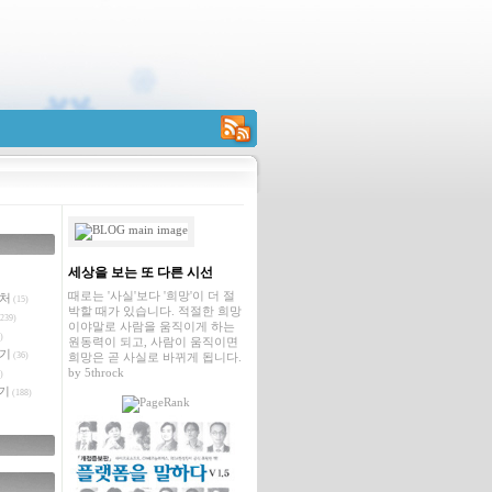
RSS
세상을 보는 또 다른 시선
때로는 '사실'보다 '희망'이 더 절
벤처
(15)
박할 때가 있습니다. 적절한 희망
239)
이야말로 사람을 움직이게 하는
)
원동력이 되고, 사람이 움직이면
야기
(36)
희망은 곧 사실로 바뀌게 됩니다.
by
5throck
)
기
(188)
글