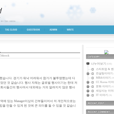
시선
TAG CLOUD
GUESTBOOK
ADMIN
WRITE
며
5throck
카테고리
나누어보기
(648)
스타트업 & 
컨설팅이야기
(
MBA이야기
했습니다. 경기가 워낙 어려워서 참가가 불투명했는데 다
(39
CC Korea 이
었던 것 같습니다. 행사 자체는 글로벌 행사이기는 한데 저
문화 이야기
 회사들간의 행사여서 대외에는 거의 알려지지 않은 행사
(92
세상사는 이야
IT 이야기
(39)
역에 있는 Manager이상의 간부들이어서 저 개인적으로는
을 만들 수 있게 된 것에 큰 의미를 둘 수 있을 것 같습니
최근에 올라온 