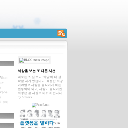
RSS
세상을 보는 또 다른 시선
때로는 '사실'보다 '희망'이 더 절
벤처
(15)
박할 때가 있습니다. 적절한 희망
239)
이야말로 사람을 움직이게 하는
)
원동력이 되고, 사람이 움직이면
야기
(36)
희망은 곧 사실로 바뀌게 됩니다.
by
5throck
)
기
(188)
글