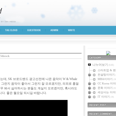
시선
TAG CLOUD
GUESTBOOK
ADMIN
WRITE
5throck
카테고리
나누어보기
(648)
스타트업 & 
컨설팅이야기
(
데, SK 브로드밴드 광고선전에 나온 음악이 W & Whale
MBA이야기
(39
 그런지 음악이 좋아서 그런지 잘 모르겠지만, 의외로 흥얼
CC Korea 이
문화 이야기
너무 봐서 싫어하시는 분들도 계실지 모르겠지만, 혹시라도
(92
세상사는 이야
다. 좋은 월요일 되시길 바랍니다.
IT 이야기
(39)
최근에 올라온 