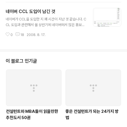
고 작은 이벤트들이 준비 중에 있는데, 작년의 경우 마지막에 조PD가 와서 행사
의 마지막을 장식했답니다. ^^ 올해도 그런 일이 있을런지는 알수가 없지만, 연
네이버 CCL 도입이 남긴 것
말에 다른 일을 하시기보다는 부담없이 오셔서 오픈 문화에 대해 배우고, 사람
글 내용
들과 흥겁게 보내시면 좋을 것 같습니다. 제 2회 CC Korea Hope Day 소개
네이버가 CCL을 도입한 지 꽤 시간이 지난 것 같습니다. C
국내에서도 많은 분들이 CC의 목표이기도 한 열린 문화(Free Culture/..
CL 도입과 관련해서 올 상반기에 네이버에서 많은 홍보자
료가 뿌려지고, 더불어 관련된 이야기들이 신문들에 대서
0
18
2008. 8. 17.
특필 되기도 해서 이와 관련한 이야기로 블로그스피어에서
도 활발하게 토론되기도 했습니다. 그렇다면 6개월이 지난
지금 네이버 블로그에서 CCL은 어떻게 활용이 되고 있을
까요? 그래서, CCL에 대한 개인적인 궁금증을 풀기 위해
네이버 블로그를 방문해 보기로 했습니다. 네이버에서 CC
이 블로그 인기글
L을 적용하기 위해서는 '관리' 모드로 전환한 후 '환경설정'
탭을 누른 후 '프라이버시'의 '컨텐츠 보호'라는 항목으로
이동을 해야 합니다. 이런저런 설명이 없다면 찾기가 매우
힘든 부분일 것 같은데, 이 정도 설정은 사용자가 그냥 할
수 있다고 가정해서 넘어..
컨설턴트와 MBA들이 읽을만한
좋은 컨설턴트가 되는 24가지 방
추천도서 50권
법