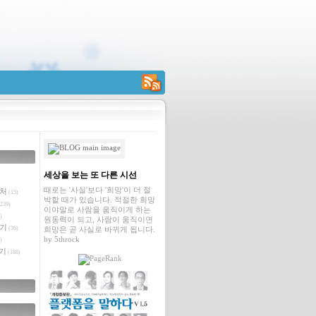
RSS
세상을 보는 또 다른 시선
때로는 '사실'보다 '희망'이 더 절
벤처
(15)
박할 때가 있습니다. 적절한 희망
239)
이야말로 사람을 움직이게 하는
)
원동력이 되고, 사람이 움직이면
야기
(36)
희망은 곧 사실로 바뀌게 됩니다.
by
5throck
)
기
(188)
글