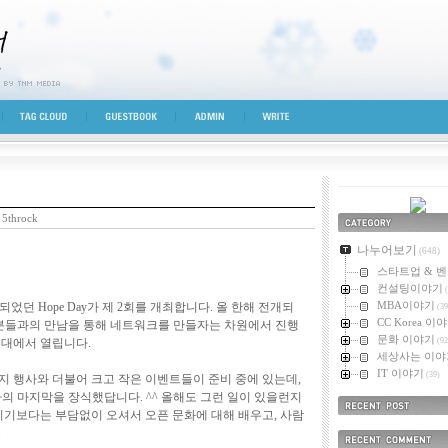
시선
TAG CLOUD
GUESTBOOK
ADMIN
WRITE
5throck
카테고리
나누어보기
(648)
스타트업 & 
컨설팅이야기
(
MBA이야기
었던 Hope Day가 제 2회를 개최합니다. 올 한해 전개되
(39
CC Korea 이
 분들과의 만남을 통해 네트워크를 만들자는 차원에서 진행
문화 이야기
홍대에서 열립니다.
(92
세상사는 이야
IT 이야기
(39)
지 행사와 더불어 크고 작은 이벤트들이 준비 중에 있는데,
의 마지막을 장식했답니다. ^^ 올해도 그런 일이 있을런지
시기보다는 부담없이 오셔서 오픈 문화에 대해 배우고, 사람
최근에 올라온 
.