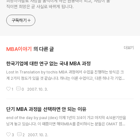
희망이야말로 사람을 움직이게 하는 원동력이 되고, 사람이 움
직이면 희망은 곧 사실로 바뀌게 됩니다.
구독하기
더보기
MBA이야기
의 다른 글
한국기업에 대한 연구 없는 국내 MBA 과정
글 내용
Lost In Translation by tochis MBA 과정에서 수업을 진행하는 방식은 크
게 2가지 정도가 있을 것 같습니다. 하나는 이론 수업이고, 다른 하나 각 기업들
에 대한 Case Study일 것입니다. 이론 수업은 다 아시다시피 하나 또는 서너
1
0
2007. 10. 3.
개의 Textbook 정해서 진행을 하고, Case Study의 경우는 타 대학에서 발
행한 케이스를 사용하기도 하지만 보통은 미국 하버드 MBA스쿨에서 만든 HB
R(Harvard Business Review)로 진행하는 것이 일반적이지 않을까 생각합
단기 MBA 과정을 선택하면 안 되는 이유
니다. 한국형 MBA에 `한국` 이 없다 ‥ 국내기업 케이스 스터디 전무 그런데, H
글 내용
BR의 케이스를 찬찬히 살펴보면 주로 미국이나 유럽에 본부를 두고 있는 회사
end of the day by paul (dex) 이제 1년의 3/4이 가고 마지막 4/4분기만을
들을 위주로 많은 사례를 갖고 있습니다만 상대..
남겨 놓고 있습니다. 이 때쯤이면 해외MBA를 준비하시는 분들은 GMAT 점수
와 TOFEL 점수를 올리려고 마지막 스퍼트를 올리는 중이실 것이고, 국내MBA
3
2
2007. 10. 2.
를 준비하시는 분들은 에세이를 준비해야 때가 아닐까 싶습니다. 저도 예전 기