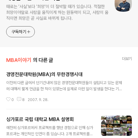
때로는 '사실'보다 '희망'이 더 절박할 때가 있습니다. 적절한
희망이야말로 사람을 움직이게 하는 원동력이 되고, 사람이 움
직이면 희망은 곧 사실로 바뀌게 됩니다.
구독하기
더보기
MBA이야기
의 다른 글
경영전문대학원(MBA)의 무한경쟁시대
글 내용
이전에 다른 글에서 단기간내에 많은 경영전문대학원들이 설립되고 있는 문제
에 대해서 짧게 언급을 한 적이 있었는데 실제로 이런 일이 발생을 한다는 기사
가 나왔습니다. 한국형 MBA 인기 양극화 … 4개대 미달 사태 이런 사태는 굳이
0
8
2007. 9. 28.
전문가가 아니더라도 조만간 벌어질 일이라고 생각할 수 있었지만 그 시기가 제
생각보다 빨리 온 것 같습니다. 빠르면 1-2년 뒤, 늦어도 3-4년 뒤에나 이런 문
제가 부각될 것으로 생각했는데 제 생각보다 빨리 현실화가 되는군요. 이제 학
싱가포르 국립 대학교 MBA 설명회
교라는 매우 보수적인 사회도 자의던 타의던간에 급변하고 있는 세계화라고 하
글 내용
는 변화의 물결 속으로 뛰어들 수 밖에 없는 것처럼 보입니다. KAIST ‘정년보장
예전에 싱가포르에서 프로젝트를 했던 경험으로 인해 싱가
교수’ 심사 무더기 탈락…교수사회 ‘술렁’ 이번 경영전문대학원들의 양극화 사태
포르과는 개인적인 인연이 좀 있습니다. 2개 프로젝트를