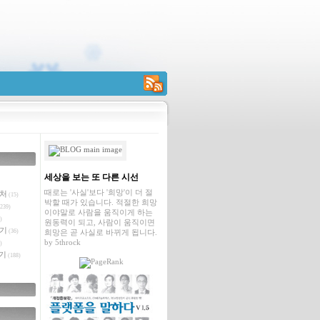
RSS
세상을 보는 또 다른 시선
때로는 '사실'보다 '희망'이 더 절
벤처
(15)
박할 때가 있습니다. 적절한 희망
239)
이야말로 사람을 움직이게 하는
)
원동력이 되고, 사람이 움직이면
야기
(36)
희망은 곧 사실로 바뀌게 됩니다.
by
5throck
)
기
(188)
글