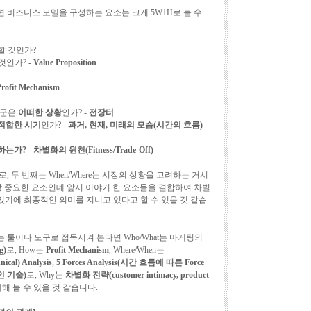
 비즈니스 모델을 구성하는 요소는 크게 5W1H로 볼 수
할 것인가?
것인가? -
Value Proposition
Profit Mechanism
업군은
어떠한 상황
인가? -
전장터
적합한 시기
인가? -
과거, 현재, 미래의 모습(시간의 흐름)
하는가?
-
차별화의 원천(Fitness/Trade-Off)
로, 두 번째는 When/Where는 시장의 상황을 고려하는 거시
가장 중요한 요소인데 앞서 이야기 한 요소들을 결합하여 차별
 있기에 최종적인 의미를 지니고 있다고 할 수 있을 것 같습
툴이나 도구로 접목시켜 본다면 Who/What는 마케팅의
g)
로, How는
Profit Mechanism
, Where/When는
nical) Analysis
,
5 Forces Analysis(시간 흐름에 따른 Force
적인 기술)
로, Why는
차별화 전략(customer intimacy, product
해 볼 수 있을 것 같습니다.