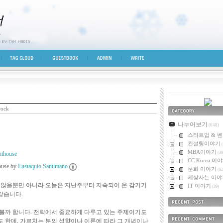
시선
TAG CLOUD
GUESTBOOK
ADMIN
WRITE
rock
카테고리
나누어보기
(648)
스타트업 & 
컨설팅이야기
(
MBA이야기
(39
CC Korea 이
house by
Eustaquio Santimano
문화 이야기
(92
세상사는 이야
 않을뿐만 아니라 오늘은 지난주부터 지속되어 온 감기기
IT 이야기
(39)
 같습니다.
최근에 올라온 
볼까 합니다. 전략에서 중요하게 다루고 있는 주제이기도
 한데, 가르치는 분의 성향이나 이론에 따라 그 개념이나