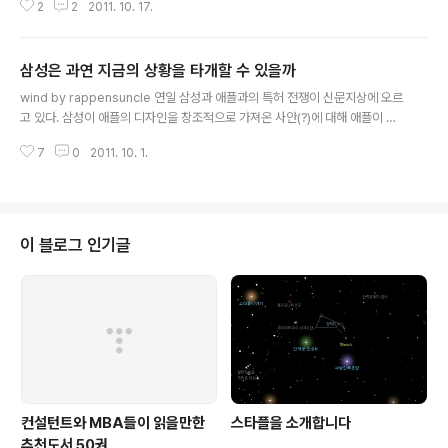
2
2
2011. 10. 17.
의 우위를 가지고 있는지를 보다 쉽게 볼 수 있어 전략 캔버스를 주로 사용하게
되는데, 필요 시 본인이 원하는 영역을 찾아서 사용하시면 좋은 툴이 되지 않을
까 합니다. Blue ocean strategy View more presentations from Sun
삼성은 과연 지금의 상황을 타개할 수 있을까
gHyuk Park
글 내용
wind by rappensuncle 연일 삼성과 애플과의 특허 전쟁이 신문지상에 오르
고 있다. 삼성이 애플의 디자인을 창조적으로 가져온 사안(?)에 대해 애플이 특
허 침해를 제기한 부분인데, 애플의 이러한 공세를 통신 관련 특허를 통해 삼성
7
0
2011. 10. 1.
은 애플을 압박하고 있다. 특히, 스티브 잡스 CEO 사임 이후 팀 쿡이 새롭게 CE
O로 등극하면서 더욱 강하게 공세를 취하고 있는데, 지금의 상황을 본다면 애플
과 거의 전면전을 불사할 것처럼 보인다. 게다가 삼성은 구글의 모토로라 인수
에 대한 반발로 마이크로소프트의 안드로이드 특허 침해에 대한 특허료 지급과
더불어 모바일에서 ARM과의 경쟁에서 진 인텔과 공동으로 OS 개발을 하는 등
이 블로그 인기글
구글을 압박하고 있는 전략을 구사함으로써 애플, 구글에 대한 대응을 다각도로
전개..
컨설턴트와 MBA들이 읽을만한
스타플을 소개합니다
추천도서 50권