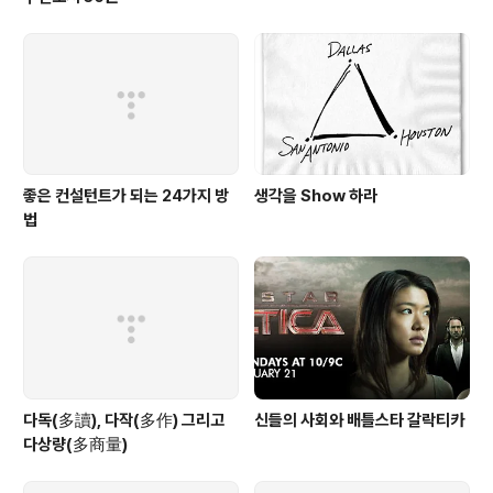
좋은 컨설턴트가 되는 24가지 방
생각을 Show 하라
법
다독(多讀), 다작(多作) 그리고
신들의 사회와 배틀스타 갈락티카
다상량(多商量)