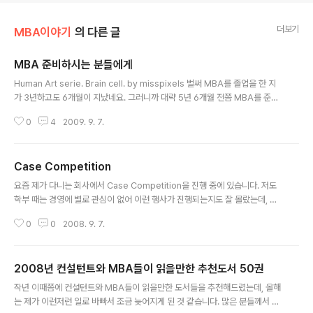
더보기
MBA이야기
의 다른 글
MBA 준비하시는 분들에게
글 내용
Human Art serie. Brain cell. by misspixels 벌써 MBA를 졸업을 한 지
가 3년하고도 6개월이 지났네요. 그러니까 대략 5년 6개월 전쯤 MBA를 준비
했다는 이야기인데, 그 때를 생각해보면 참 힘들었다는 생각이 듭니다. 프로젝
0
4
2009. 9. 7.
트를 수행하면서 야간과 주말에 학원을 다니면서 참 정신이 없게 지냈던 것 같
은데, 어느덧 졸업을 하고 벌써 이렇게 긴 시간이 지냈네요. 졸업을 할 때만 해도
돌아갈 곳이 있어서 그다지 고민이 없었는데, 되려 열심히 일을 해야 하는 요즘
Case Competition
이 어쩌면 더 고민이 되는 시간이 되는 것 같기도 합니다. 아무래도 더운 여름이
글 내용
가고 아침저녁으로 선선한 바람이 불어오는 가을이 되어 이런저런 생각이 들게
요즘 제가 다니는 회사에서 Case Competition을 진행 중에 있습니다. 저도
되어서 그런지도 모르겠습니다. 그러고 보니 지금쯤 MBA를 준비하..
학부 때는 경영에 별로 관심이 없어 이런 행사가 진행되는지도 잘 몰랐는데, 막
상 MBA에 가서는 그래도 한번쯤 해보는 것이 좋을 것 같다는 생각에 참가를 해
0
0
2008. 9. 7.
본 적이 있습니다. 물론, 취업하고는 전혀 상관없이 제 개인적인 흥미로 시작을
했는데, 어떻게 3명으로 팀을 만들 수 있게 되어 응모를 했습니다. 1차는 10장
정도의 간단한 제안서 형태를 제안하는 것이어서 아마 대략 일주일 정도 고민을
2008년 컨설턴트와 MBA들이 읽을만한 추천도서 50권
해서 냈던 것 같고, 잘 되어서 전체 80여 개 팀 중 1차 관문인 25개 팀에 합류가
글 내용
되었던 것 같습니다. 문제는 5개 팀을 뽑는 2차 관문이었는데, 이 작업을 하느
작년 이때쯤에 컨설턴트와 MBA들이 읽을만한 도서들을 추천해드렸는데, 올해
라고 학교에서 한 달을 꼬박 살았던 것 같습니다. 자리를 구할 수..
는 제가 이런저런 일로 바빠서 조금 늦어지게 된 것 같습니다. 많은 분들께서 이