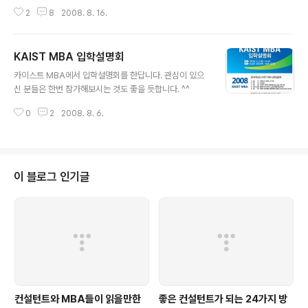
미 휴가를 다녀오셨을 것 같은데, 아직 못 가신 분들을 위해 휴가기간에 읽으실
2
8
2008. 8. 16.
만한 책을 권해드립니다. 2007년 컨설턴트와 MBA들이 읽을만한 추천도서 5
0권 [컨설턴트와 MBA들이 읽을만한 추천도서 50권] 제목 저자 1 논리의 기술
바바라 민토 2 경영이란 무엇인가 조안 마그레타 3 미래형 마케팅 필립 코틀러
KAIST MBA 입학설명회
4 마케팅 불변의 법칙 알 리스, 잭 트라우트 5 포지셔닝 알 리스, 잭 트라우트 6
글 내용
마케팅 전쟁 알 리스, 잭 트라우트 7 튀지 말고 차별화하라 스티브 리브킨, 잭 트
카이스트 MBA에서 입학설명회를 한답니다. 관심이 있으
라우트 8 마케팅 바이블 켈로그 경영대학원 교수진 9 쇼핑의 과학 파코 언더
신 분들은 한번 참가해보시는 것도 좋을 듯합니다. ^^
힐..
0
2
2008. 8. 6.
이 블로그 인기글
컨설턴트와 MBA들이 읽을만한
좋은 컨설턴트가 되는 24가지 방