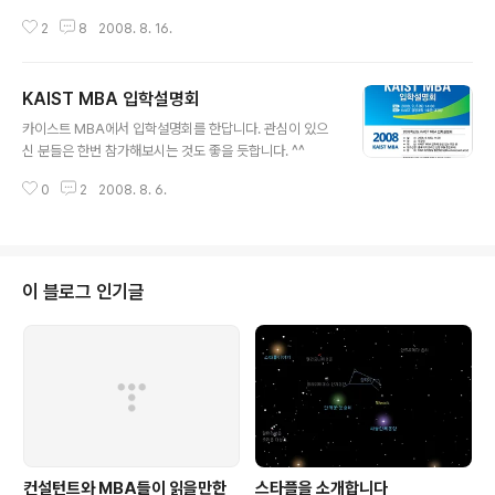
미 휴가를 다녀오셨을 것 같은데, 아직 못 가신 분들을 위해 휴가기간에 읽으실
2
8
2008. 8. 16.
만한 책을 권해드립니다. 2007년 컨설턴트와 MBA들이 읽을만한 추천도서 5
0권 [컨설턴트와 MBA들이 읽을만한 추천도서 50권] 제목 저자 1 논리의 기술
바바라 민토 2 경영이란 무엇인가 조안 마그레타 3 미래형 마케팅 필립 코틀러
KAIST MBA 입학설명회
4 마케팅 불변의 법칙 알 리스, 잭 트라우트 5 포지셔닝 알 리스, 잭 트라우트 6
글 내용
마케팅 전쟁 알 리스, 잭 트라우트 7 튀지 말고 차별화하라 스티브 리브킨, 잭 트
카이스트 MBA에서 입학설명회를 한답니다. 관심이 있으
라우트 8 마케팅 바이블 켈로그 경영대학원 교수진 9 쇼핑의 과학 파코 언더
신 분들은 한번 참가해보시는 것도 좋을 듯합니다. ^^
힐..
0
2
2008. 8. 6.
이 블로그 인기글
컨설턴트와 MBA들이 읽을만한
스타플을 소개합니다