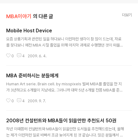
더보기
MBA이야기
의 다른 글
Mobile Host Device
글 내용
요즘 상품기획과 관련된 일을 하다보니 이런저런 생각이 참 많이 드는데, 자료
를 찾다보니 예전 MBA 시절 졸업을 위해 마지막 과제로 수행했던 것이 떠올라
자료를 올려봅니다. 그 당시 했던 과제가 IT 부문의 신상품 기획이였는데, 그 때
0
4
2009. 6. 4.
짧은 시간이지만 제품 컨셉을 잡기위해 친구들과 참 여러가지 이야기를 했던 것
같습니다. 지금 출시된 EGG의 기능까지 생각해서 제품에 대한 컨셉을 잡았더
라면 더 좋은 제품이 되었을 것 같지만, 2005년도 당시의 수준에서는 생각하지
MBA 준비하시는 분들에게
못했던 부분이라 당시의 기준으로 보면 그럭저럭 쓸만한 상품기획을 했다고 생
글 내용
각합니다. 하지만, 지금의 수준으로 보면 부족한 부분들이 많이 보일테니 너무
Human Art serie. Brain cell. by misspixels 벌써 MBA를 졸업을 한 지
세게 비판 말아주시고, 공부를 하시는 학생들을 위해 간략한 상품기획을 할 때
가 3년하고도 6개월이 지났네요. 그러니까 대략 5년 6개월 전쯤 MBA를 준비
어떻게 할 수 있..
했다는 이야기인데, 그 때를 생각해보면 참 힘들었다는 생각이 듭니다. 프로젝
0
4
2009. 9. 7.
트를 수행하면서 야간과 주말에 학원을 다니면서 참 정신이 없게 지냈던 것 같
은데, 어느덧 졸업을 하고 벌써 이렇게 긴 시간이 지냈네요. 졸업을 할 때만 해도
돌아갈 곳이 있어서 그다지 고민이 없었는데, 되려 열심히 일을 해야 하는 요즘
2008년 컨설턴트와 MBA들이 읽을만한 추천도서 50권
이 어쩌면 더 고민이 되는 시간이 되는 것 같기도 합니다. 아무래도 더운 여름이
글 내용
가고 아침저녁으로 선선한 바람이 불어오는 가을이 되어 이런저런 생각이 들게
작년 이때쯤에 컨설턴트와 MBA들이 읽을만한 도서들을 추천해드렸는데, 올해
되어서 그런지도 모르겠습니다. 그러고 보니 지금쯤 MBA를 준비하..
는 제가 이런저런 일로 바빠서 조금 늦어지게 된 것 같습니다. 많은 분들께서 이