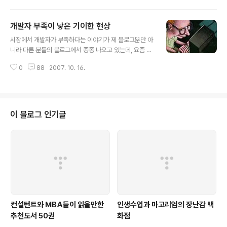
부분을 공부하거나 다른 분들께 개념을 설명해드릴 때 좋은 이야기들을 많이 담
고 있으니 틈틈히 방문하셔서 읽어보시면 좋을 것 같습니다. 추신: 혹시 경영과
개발자 부족이 낳은 기이한 현상
관련된 좋은 사이트를 알고 계신 분들은 트랙백이나 댓글을 달아주시면 좋을 것
글 내용
같습니다.
시장에서 개발자가 부족하다는 이야기가 제 블로그뿐만 아
니라 다른 분들의 블로그에서 종종 나오고 있는데, 요즘 인
력을 공급하는 사장님들에게 확인해보면 사업을 시작한 이
0
88
2007. 10. 16.
래로 한번도 겪어보지 못한 상황이라고 합니다. 그간 인력
의 유입이 몇 년 동안 지속적으로 줄어든 상태에서 최근 금
융권과 제조업 등에서의 대형 프로젝트 추진으로 인해 일
어난 현상으로 보입니다. 많은 분들께서 잘 아시다시피 IT
분야의 개발자 임금이 낮은 편에 속해서 한동안 많은 분들
이 블로그 인기글
이 IT를 떠났는데, 이런 현상으로 인해 개발자의 단가가 단
기간 내에 급격하게 오르고 있는 형편입니다. 개발자분들
로서는 반가운 일이 아닐 수 없겠지만, 이런 수요/공급 불균
형으로 인한 단기적 단가 급상승이 프리랜서 개발자 시장
에서 많은 문제점을 만들고 있다고 생각합니..
컨설턴트와 MBA들이 읽을만한
인생수업과 마고리엄의 장난감 백
추천도서 50권
화점