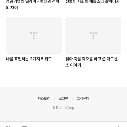
성공기업의 딜레마 - 혁신과 전략
신들의 사회와 배틀스타 갈락티카
의 차이
나를 표현하는 3가지 키워드
맞아 죽을 각오를 하고 쓴 애드센
스 이야기
의안내
티스토리
로그인
고객센터
© Daum Corp.