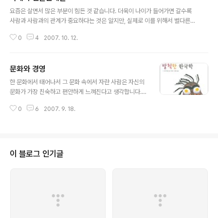
글 내용
요즘은 살면서 많은 부분이 힘든 것 같습니다. 더욱이 나이가 들어가면 갈수록
사람과 사람과의 관계가 중요하다는 것은 알지만, 실제로 이를 위해서 별다른
노력을 하지 않고 지내는 경우가 많은 경우가 태반인 것이였던 것 같습니다. 이
0
4
2007. 10. 12.
런 시점에 카네기의 인간관계론은 저에게 많은 부분을 시사해 주었습니다. 이
책을 읽어보시면 금방 느끼시는 것이겠지만, 어찌 보면 너무나도 단순한 진리를
이야기 하고 있습니다. 우리가 늘 듣고 알고 있는 내용이지만, 막상 실천은 하기
문화와 경영
힘든 그런 내용들을 말입니다. 하지만, 이 책이 1930년에 나온 책임에도 불구
글 내용
하고 이렇게 오랫동안 장수를 해온 비결은 책을 읽어보시지 않으면 알 수 없다
한 문화에서 태어나서 그 문화 속에서 자란 사람은 자신의
고 생각합니다. 모든 것이 다 마찬가지이겠지만, 이성적으로만 추상적으로만 알
문화가 가장 친숙하고 편안하게 느껴진다고 생각합니다.
고 있는 것과 이를 실..
하지만, 그 문화 속에 빠져있다 보면 너무 익숙한 나머지 자
0
6
2007. 9. 18.
신의 문화의 어떤 점이 좋은지 혹은 나쁜지에 대해서 알 수
되는 경우가 종종 있는 것 같습니다. 우리가 늘상 당연한 것
이라고 생각되는 것도 실상 다른 이의 시간에서 보면 엄청
당혹스럽게 느껴지는 것을 경험할 때마다 타 문화에 대한
이해가 필요하다는 생각이 많이 듭니다. 이전에 언급한 것
이 블로그 인기글
과 같이 우리사회가 점점 다원화되어감에 따라 이전에는
전혀 문제가 되지 않았던, 아니 문제라고 생각하지 않았던
"문화"라는 이슈가 경영의 한 주류가 되어갈 것입니다. 그
래서 앞으로는 경영자에게 있어 문화에 대한 이해가 없다
면 경영의 기본을 갖추지 않는 사람..