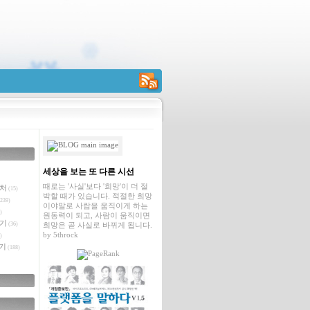
RSS
세상을 보는 또 다른 시선
때로는 '사실'보다 '희망'이 더 절
벤처
(15)
박할 때가 있습니다. 적절한 희망
239)
이야말로 사람을 움직이게 하는
)
원동력이 되고, 사람이 움직이면
야기
(36)
희망은 곧 사실로 바뀌게 됩니다.
by
5throck
)
기
(188)
글