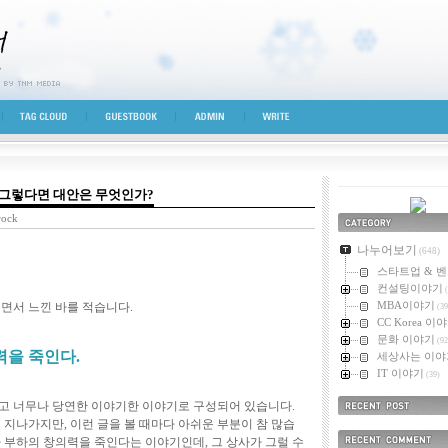
시선
TAG CLOUD
GUESTBOOK
ADMIN
WRITE
 그렇다면 대안은 무엇인가?
rock
카테고리
나누어보기
(648)
스타트업 & 
컨설팅이야기
(
MBA이야기
면서 느낀 바를 적습니다.
(39
CC Korea 이
문화 이야기
(92
력을 죽인다.
세상사는 이야
IT 이야기
(39)
고 너무나 당연한 이야기한 이야기로 구성되어 있습니다.
최근에 올라온 
 지나가지만, 이런 글을 볼 때마다 아쉬운 부분이 참 많습
 부하의 창의력을 죽인다는 이야기인데, 그 상사가 그럴 수