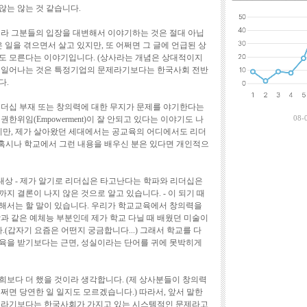
최근에 달린 댓
않는 않는 것 같습니다.
이라 그분들의 입장을 대변해서 이야기하는 것은 절대 아닙
은 일을 겪으면서 살고 있지만, 또 어쩌면 그 글에 언급된 상
도 모른다는 이야기입니다. (상사라는 개념은 상대적이지
상이 일어나는 것은 특정기업의 문제라기보다는 한국사회 전반
다.
리더십 부재 또는 창의력에 대한 무지가 문제를 야기한다는
08-
한위임(Empowerment)이 잘 안되고 있다는 이야기도 나
지만, 제가 살아왔던 세대에서는 공교육의 어디에서도 리더
 (혹시나 학교에서 그런 내용을 배우신 분은 있다면 개인적으
상 - 제가 알기로 리더십은 타고난다는 학파와 리더십은
지 결론이 나지 않은 것으로 알고 있습니다. - 이 되기 때
해서는 할 말이 있습니다. 우리가 학교교육에서 창의력을
과 같은 예체능 부분인데 제가 학교 다닐 때 배웠던 미술이
갑자기 요즘은 어떤지 궁금합니다...) 그래서 학교를 다
육을 받기보다는 근면, 성실이라는 단어를 귀에 못박히게
희보다 더 했을 것이라 생각합니다. (제 상사분들이 창의력
쩌면 당연한 일 일지도 모르겠습니다.) 따라서, 앞서 말한
문제라기보다는 한국사회가 가지고 있는 시스템적인 문제라고