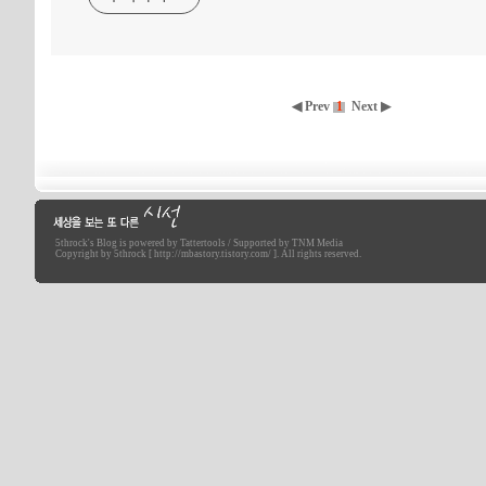
◀ Prev
1
Next ▶
5throck
's Blog is powered by
Tattertools
/ Supported by
TNM Media
세상을 보는 또 다른 시선
Copyright by 5throck [ http://mbastory.tistory.com/ ]. All rights reserved.