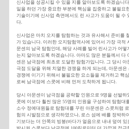
신사업을 성공시킬 수 있을 지를 알아보도록 하겠습니다.
일을 하던 가장 중요한 부분에 핵심을 집중하고 불필요
기술이기에 신사업 측면에서도 린 사고가 도움이 될 수
다.
신사업은 마치 오지를 탐험하는 것과 유사해서 준비를 
가 있습니다. 이러한 오지탐험역사에 있어서 가장 극적 
문센의 남국 탐험인데, 해당 사례를 빌어 린사고가 어떻게
는지 알아보도록 하겠습니다. 아마도 많은 분들께서 다
센은 남극점에 최초로 도달한 탐험가입니다. 그 당시 아
극점 도달을 위해 치열한 경쟁을 하게 되는데, 아문센은
경쟁에 이기기 위해서 불필요한 요소들을 제거하고 핵
로써 남극점에 스콧에 비해 먼저 도착하게 됩니다.
당시 아문센이 남극점을 공략할 인원으로 9명을 선발하였
콧에 이보다 훨씬 많은 55명의 인원을 구성하여 탐험대를
소수 정예대원들로 탐험대를 꾸린 아문센은 스콧처럼 로
험의 시발점으로 생각하였으나, 로스 섬에 배를 정박하
기보다는 더 안쪽의 빙붕(바다가 얼음으로 내내 덮여 있는
박시켜 스콧보다 남극점에 100킬로미터 더 가깝게 접근