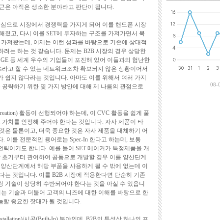
최근에 달린 댓
근은 아직은 생소한 분야라고 판단이 됩니다.
중심으로 시장에서 경쟁력을 가지게 되어 이를 핸드폰 시장
해졌고, 다시 이를 SET에 투자하는 구조를 가져가면서 북
를 가져왔는데, 이제는 이런 성과를 바탕으로 기존에 상대적
하려는 하는 것 같습니다. 문제는 B2B 시장의 경우 상당한
 GE 등 세계 우수의 기업들이 포진해 있어 이들과의 험난한
기초라고 할 수 있는 네트워크조차 확보되지 않은 상황이어서
 쉽지 않다라는 것입니다. 아마도 이를 위해서 여러 가지
08-
 공략하기 위한 몇 가지 방안에 대해 제 나름의 관점으로
e Creation) 활동이 선행되어야 하는데, 이 CVC 활동을 쉽게 풀
 가치를 인정해 주어야 한다는 것입니다. 자사 제품이 타
것은 물론이고, 더욱 중요한 것은 자사 제품을 대체하기 어
이를 전문적인 용어로는 Spec-In 한다고 하는데, 보통
전략이기도 합니다. 예를 들어 SET 메이커가 특정제품을 개
발 초기부터 관여하여 공동으로 개발할 경우 이를 양산단계
 양산단계에서 해당 부품을 사용하게 될 수 밖에 없는데 이
다는 것입니다. 이를 B2B 시장에 적용한다면 단순히 기존
 기술이 상당히 수반되어야 한다는 것을 아실 수 있읍니
해서는 기술과 더불어 고객의 니즈에 대한 이해를 바탕으로 한
할 중요한 잣대가 될 것입니다.
lation)/시공(Built-In) 분야인데, B2B의 특성상 하나의 프