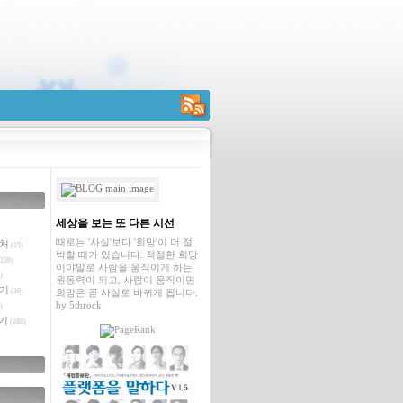
RSS
세상을 보는 또 다른 시선
때로는 '사실'보다 '희망'이 더 절
벤처
(15)
박할 때가 있습니다. 적절한 희망
239)
이야말로 사람을 움직이게 하는
)
원동력이 되고, 사람이 움직이면
야기
(36)
희망은 곧 사실로 바뀌게 됩니다.
by
5throck
)
기
(188)
글