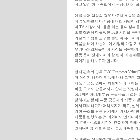
지고 있긴 하나 종합적인 관점에서의 접
예를 들어 삼성의 경우 반도체 부품을 
에 투입하면서 마케팅에 대한 개념이 강
미 TV 시장에서 1등을 하는 등의 성과
으로 집중하지 못했던 B2B 시장을 공략
기술적 역량을 요구할 뿐만 아니라 이미
싸움을 해야 하는데, 이 시장의 가장 
우리나라 업체들이 이 시장을 공략하기가
활동 등이 전개되어야 할 텐데 이 분야를
이야기를 해보고자 합니다.
먼저 판촉의 경우 CVC(Customer Valu
어 이야기 하자면 제품에 대해 고객이 그
제품과 성능 면에서 차별화되어야 하는 
려운 구조로 만들어져야 한다는 것입니다. 
SET 메이커에게 부품 공급사들이 쓰는 
발하려고 할 때 부품 공급사가 제품 개
에서 대체하기가 어려워지게 되고, 실제
러한 구조를 판촉 단계에서 가져가야 한
제품을 변형하는 것 이외에도 엔지니어링
다. 따라서, B2B 시장에 진출하기 위
엔지니어링 기술 확보가 성공여부를 가늠
두 번째로 살펴봐야 하는 분야는 설치(Instal