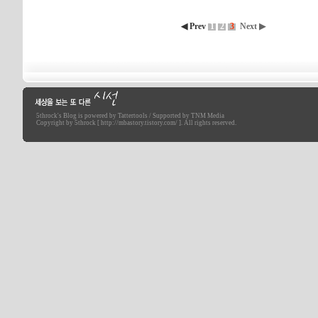
◀ Prev
1
2
3
Next ▶
5throck
's Blog is powered by
Tattertools
/ Supported by
TNM Media
세상을 보는 또 다른 시선
Copyright by 5throck [ http://mbastory.tistory.com/ ]. All rights reserved.