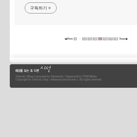
구독하기
◀ Prev
1
···
72
73
74
75
76
77
78
Next ▶
5throck
's Blog is powered by
Tattertools
/ Supported by
TNM Media
세상을 보는 또 다른 시선
Copyright by 5throck [ http://mbastory.tistory.com/ ]. All rights reserved.