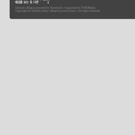
5throck
's Blog is powered by
Tattertools
/ Supported by
TNM Media
세상을 보는 또 다른 시선
Copyright by 5throck [ http://mbastory.tistory.com/ ]. All rights reserved.