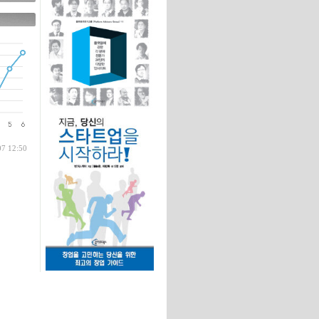
글
글
07 12:50