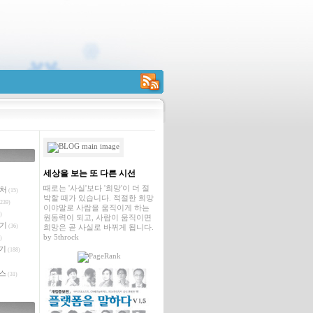
RSS
세상을 보는 또 다른 시선
때로는 '사실'보다 '희망'이 더 절
벤처
(15)
박할 때가 있습니다. 적절한 희망
239)
이야말로 사람을 움직이게 하는
)
원동력이 되고, 사람이 움직이면
야기
(36)
희망은 곧 사실로 바뀌게 됩니다.
by
5throck
)
기
(188)
스
(31)