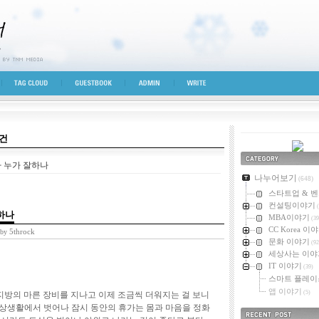
시선
TAG CLOUD
GUESTBOOK
ADMIN
WRITE
5건
누가 누가 잘하나
카테고리
나누어보기
(648)
스타트업 & 
컨설팅이야기
(
잘하나
MBA이야기
(39
CC Korea 이
5throck
 by
문화 이야기
(92
세상사는 이야
IT 이야기
(39)
스마트 플레이
앱 이야기
(5)
지방의 마른 장비를 지나고 이제 조금씩 더워지는 걸 보니
상생활에서 벗어나 잠시 동안의 휴가는 몸과 마음을 정화