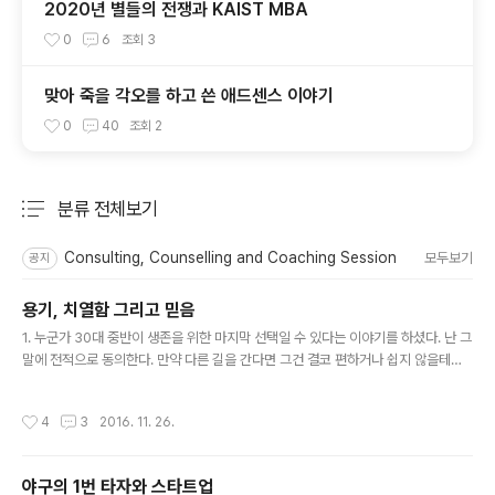
2020년 별들의 전쟁과 KAIST MBA
0
6
조회
3
맞아 죽을 각오를 하고 쓴 애드센스 이야기
0
40
조회
2
분류 전체보기
주요 글 목록
Consulting, Counselling and Coaching Session
모두보기
공지
용기, 치열함 그리고 믿음
글 내용
1. 누군가 30대 중반이 생존을 위한 마지막 선택일 수 있다는 이야기를 하셨다. 난 그
말에 전적으로 동의한다. 만약 다른 길을 간다면 그건 결코 편하거나 쉽지 않을테니.
2. 30대 후반에 멀쩡히 잘 다니던, 아니 어쩌면 나름 그 바닥에서 잘 나가던 대기업
을 나와 글로벌 전략 컨설팅 회사를 들어간 선택은 일반적인 통념으로 보면 미친 짓
작성시간
4
3
2016. 11. 26.
에 가깝다고 본다. 3. 당시 부모님께 제대로 이야기 하지 못했지만 회사에서 보내준
MBA 프로그램 의무기간을 다 지키지 못해서 변상을 했고 관련 경험이 부족하다는
이유로 연봉이 낮춰지기까지 했으니 말이다. 4. 대신 다른 외국계 컨설팅 회사들도
야구의 1번 타자와 스타트업
비슷하겠지만 상시적인 구조조정과 계속해서 존재감을 나타내지 못하면 살아남기