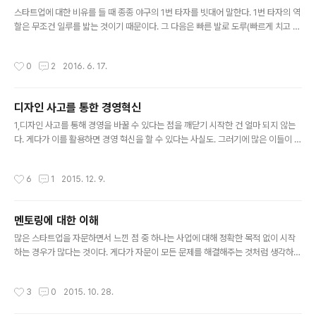
글 내용
힘든 구조라는게 무엇인지를 처음 배우게 되었고 내가..
스타트업에 대한 비유를 들 때 종종 야구의 1번 타자를 빗대어 말한다. 1번 타자의 역
할은 무조건 일루를 밟는 것이기 때문이다. 그 다음은 빠른 발로 도루(빠르게 치고 나
가거나)를 하거나 2번 타자의 도움으로 2루로 가는 것(경쟁사의 출현으로 시장을 키
우다가)이겠지만, 가장 중요한 건 3번이나 4번이 장타를 때려서(시장의 때를 만나
작성시간
0
2
2016. 6. 17.
서) 홈으로 들어오는 것(성장, 상장 또는 M&A)이기 때문이다. 실력도 중요하지만 경
쟁사도 필요하고 때를 만나지 않으면 사업은 만개할 수 없다.
디자인 사고를 통한 경영혁신
글 내용
1,디자인 사고를 통해 경영을 바꿀 수 있다는 점을 깨닫기 시작한 건 얼마 되지 않는
다. 게다가 이를 활용하면 경영 혁신을 할 수 있다는 사실도. 그러기에 많은 이들이 이
를 어떻게 활용하는지 잘 모르는 것이 당연하다고 생각한다. 실제로 모 대기업 디자
인 팀에게 가서 이 이야기를 했을 때도 반응은 비슷했다. "그걸 왜 우리가 해야 하나
작성시간
6
1
2015. 12. 9.
요?" 맞다. 그럴 수 있다. 대기업은 각자의 역할이 주어져있고 그것만 해도 문제가 없
을 수 있으니. 하지만, 관점을 바꾸어 최고 경영자 혹은 오너 입장에서 보면 고민이 되
는 주제 중 하나가 기업을 어떻게 지속적으로 혁신할 수 있느냐는 것이다. 2.초기 경
멘토링에 대한 이해
영혁신은 BPR로 시작을 했다고 생각한다. 그리고 그 시작의 이면에는 이른바 "전
글 내용
산"의 도입으로 변화기 시작했다고 할 수 ..
많은 스타트업을 자문하면서 느낀 점 중 하나는 사업에 대해 정확한 목적 없이 시작
하는 경우가 많다는 것이다. 게다가 자문이 모든 문제를 해결해주는 것처럼 생각하는
데 절대 그렇지 않으니 사업에 대한 생각을 정리하면서 필요한 경우에만 자문을 받으
면 좋을 것 같다. - 자문(멘토링)은 어떤 사안에 대한 의견을 묻는 것이다.어떠한 일에
작성시간
3
0
2015. 10. 28.
대해 이른바 자문가(멘토)에게 문의를 하는 경우가 있는데, 그건 전문가의 의견을 묻
는 것이지 판단을 위임하는 것이 아니다. 판단은 대표가 해야지 자문가(멘토)가 하는