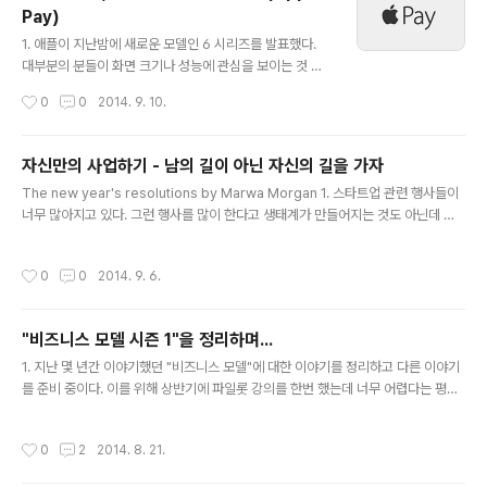
Pay)
다. 제품만 MVP(최소 기능 제품, Mi..
글 내용
1. 애플이 지난밤에 새로운 모델인 6 시리즈를 발표했다.
대부분의 분들이 화면 크기나 성능에 관심을 보이는 것 같
지만 나에게 가장 큰 관심을 보이게 한 건 다름아닌 NFC의
작성시간
0
0
2014. 9. 10.
도입이다. 3년전 NFC 기반의 모바일 결제 프로젝트를 수
행한 경험에 비추어 보면 애플의 NFC 도입으로 인해 모바
일 결제시장이 크게 바뀔 가능성이 높다는 것이다. 2. 점원
자신만의 사업하기 - 남의 길이 아닌 자신의 길을 가자
에게 카드를 주고 영수증과 같이 신용카드를 돌려받는 미
글 내용
The new year's resolutions by Marwa Morgan 1. 스타트업 관련 행사들이
국의 결제 문화상 보안문제가 발생할 가능성이 상당히 높
너무 많아지고 있다. 그런 행사를 많이 한다고 생태계가 만들어지는 것도 아닌데 외
은데 이런 문제를 상당 부분 해결할 수 있을 것이라 생각한
형에만 치중하는 모습은 다른 분야와 그닥 달라보이지 않는다. 2. 문제를 해결하고
다. 또한, 그간 제한적으로 활용되었던 패스북의 가치가 모
싶으면 현장으로 가야한다. 시간이 있다면 가끔씩이라도 스타트업 대표들을 모셔다
바일 결제와의 연동을 통해 매우 높아질 것으로 본다. 특히
작성시간
0
0
2014. 9. 6.
가 맥주에 치킨이라도 먹으면서 한두시간이라도 이야기를 들어보면 무엇이 문제인
모바일 결제와 관련한 다양한 특허를 애플이 이미 보유하
지 금방 알 수 있다. 3. 스타트업에 고상하고 멋진 멘토링은 필요없다. 내가 아는 한
고 있으므로 관련 특허들을 적..
경영학에서 알려주는 대부분의 지식들은 대기업이나 중견기업들을 위한 내용들이
"비즈니스 모델 시즌 1"을 정리하며...
다. 이걸 스타트업에 적용하려면 군더더기를 다 배제하고 원리 중심으로 가야한다.
글 내용
힘을 빼고 문제를 가지고 있는 사람과 같은 눈높이를..
1. 지난 몇 년간 이야기했던 "비즈니스 모델"에 대한 이야기를 정리하고 다른 이야기
를 준비 중이다. 이를 위해 상반기에 파일롯 강의를 한번 했는데 너무 어렵다는 평이
있어서 정리 중에 있다. 원리에 근거한 이야기를 하는 것이긴 하지만 너무 사업적인
내용이 많아서 그럴지도 모르겠다는 생각이 들기도 한다. 동시에 한편으론 나 자신만
작성시간
0
2
2014. 8. 21.
의 세계 속에 빠지는 것은 아닌지를 경계해야 한다는 생각이 든다. 2. 조금씩 수정을
할 때마다 슬라이드쉐어 파일을 수정해왔지만 앞으로는 거의 변화가 없을 듯 하다.