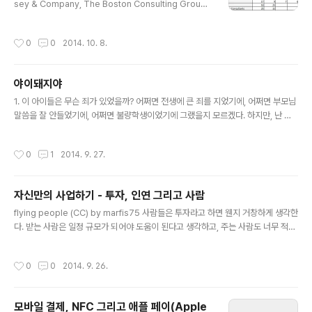
sey & Company, The Boston Consulting Group,
Inc. 등 이른바 Big 3 컨설팅 회사의 순위 변동만 있을뿐 3
사가 여전히 상위권을 차지하고 있어 큰 변화는 없는 것 같
작성시간
0
0
2014. 10. 8.
습니다. 지난 몇 년간의 순위 변화를 살펴보면 Strategy
&, Deloitte Consulting LLP, PricewaterhouseCo
opers LLP, OliverWyman 등이 2순위 그룹을 형성하
야이돼지야
면서 앞서거니 뒷서거니 하는 형국인데 당분간 Big 3의 아
글 내용
성을 깨트리지는 못할 듯 하지만, 매우 안정적으로 브랜드
1. 이 아이들은 무슨 죄가 있었을까? 어쩌면 전생에 큰 죄를 지었기에, 어쩌면 부모님
나 인지도를 가져갈 것 같습니다. Accenture와 2014년
말씀을 잘 안들었기에, 어쩌면 불량학생이었기에 그랬을지 모르겠다. 하지만, 난 한
부터 국내에서 활동을 하고 있는 L.E.K. Consulti..
가지는 안다. 그들은 위기의 상황에서 사회를, 어른들을 너무 믿었다는 것이다. 2. 믿
음이 통하지 않는 사회에 과연 희망이 있을까? 신의가 없어진 사회가 과연 옳바른 곳
작성시간
0
1
2014. 9. 27.
이라고 말할 수 있을까? 아이들이 살아갈 수 있는 공간을 만들어주지 못한다면, 어른
들이 존재하는 이유는 무엇일까? 난 너무 부끄럽다. 이 나이 먹도록 그런 일 하나 못
했다는 자괴감에, 자절감에 말이다. 3. 우리 아이들이 그렇게 됐다면 어찌했을까? 내
자신만의 사업하기 - 투자, 인연 그리고 사람
동생이 그렇게 됐다면 어찌됐을까? 내 친구가, 내 조카들이 그렇게 됐다면 말이다. 아
글 내용
마도 분노와 절망감에, 슬픔과 괴로움에,..
flying people (CC) by marfis75 사람들은 투자라고 하면 웬지 거창하게 생각한
다. 받는 사람은 일정 규모가 되어야 도움이 된다고 생각하고, 주는 사람도 너무 적어
서 말을 꺼내기가 부끄럽다고 한다. 하지만, 바닥을 한번이라도 본 사업가라면 작은
도움이라도 누군가 준다는 것에 그리고 받을 수 있다는 것에 감사하고 그 사람과의
작성시간
0
0
2014. 9. 26.
인연을 소중하게 생각한다. 그것은 돈의 문제가 아닌 인연이라는 관계를 만들었기 때
문이다. 돈은 단지 인연을 만들기 위한 수단일뿐. 그래서, 난 투자를 너무 거창하게 생
각하지 않으려고 한다. 그게 돈이던 시간이던간에 투자를 너무 거창하게 포장하는 바
모바일 결제, NFC 그리고 애플 페이(Apple
람에 많은 이들이 인연을 놓치고 관계를 만들지 못하는 것을 수없이 보았기 때문이