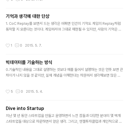
담반으로 요리집을 해도 되겠다고 이야기 하신다. 하지만, 요리집의 요리는 몇 명을
위한 요리가 아닌 수십 명 때론 수백명을 위한 요리라 쉽지 않다고 본다. 큰 규모의 요
리를 하면서 맛을 유지하는 건 웬만한 실력으론 쉽지 않기 때문이다. 3.경영자는 기
기억과 생각에 대한 단상
업을 열심히 운영해서 매출과 손익이라는 음식을 주주에게 보여주어야 한다. 그 음식
글 내용
의 질을 결정하는 건 매출이라는 재료와 더불어 손익이라는..
1. CoC Replay를 보면서 드는 생각은 어쩌면 인간의 기억도 게임의 Replay처럼
동작할 지 모른다는 것이다. 게임에서야 그대로 재현될 수 있지만, 사람의 기억은 몇
가지 정보를 가지고 기억을 다시 재해석을 하지 않을까 한다. 2.남자와 여자의 기억
이 달라지는 것은 어쩌면 각기 가지고 있는 감각(센서)의 차이이지 않을까 한다. 받아
작성시간
1
0
2015. 5. 7.
들이는 정보가 다르니 기억에도 차이가 발생하고 다시 이를 해석하는 측면에서 생각
해본다면 어쩌면 완전히 다른 기억이 될 수도 있을 듯 하다. 3.어릴 때 뭔가를 배웠던
것들은 쉽게 잊어버리지 않는 듯 하다. 초등학교 시절 배웠던 연상기억법이 나중에
빅데이터를 기술하는 방식
정보 분석을 할 때 많은 도움을 주었고, 그렇게 배운 정보 분석 능력은 다시 데이터 분
글 내용
석에서 의외의 면을 발견할 수 있도록 ..
0.기술적인 내용을 그대로 설명하는 것보다 예를 들어서 설명하는 것은 언뜻 보면 큰
차이가 나지 않을 것 같지만, 실제 개념을 이해한다는 차원에서 생각해보면 많은 차
이가 있다고 할 수 있다. 이러한 차이를 "빅데이터" 라고 하는 요즘 한창 Hot Keyw
ord로 설명해보자면 다음과 같이 기술할 수 있을 듯 하다. 1.대규모 데이터를 처리하
작성시간
5
0
2015. 5. 4.
기 위해서는 기존의 RDB가 가지고 있는 데이터 블럭 참조에 대한 병목 현상을 해결
해야 하는데, 이를 해결하기 위해 등장한 방법이 일종의 디렉토리 자체를 없애버리는
Key-Value 방식이라고 볼 수 있다. Key-Value 방식의 문제는 Searching Cost
Dive into Startup
가 급격하게 증가하기 때문에 이를 해결하기 위해선 별도의 Rollup Mart를 구성하
글 내용
거나 In-Memory..
지난 몇 년 동안 스타트업을 만들고 운영하면서 느낀 점들과 다양한 분야의 몇 백개
스타트업들 대상으로 자문하면서 얻은 생각. 그리고, 엔젤투자클럽과 개인적으로 스
타트업들에 투자하면서 대표님들과 이야기 했던 내용들을 정리한 자료입니다. 이미