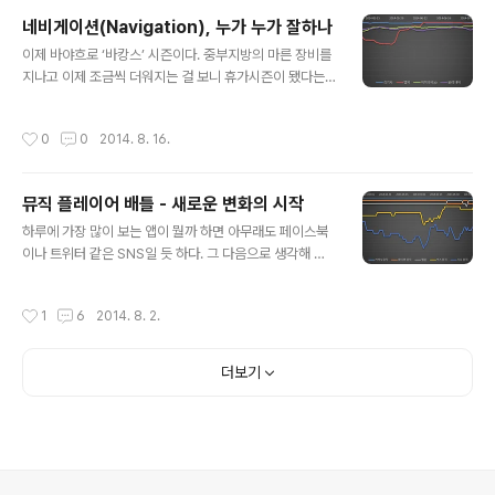
아무래도 시즌1을 정리하면서 다시 수정을 하게되면 시즌2와 유사해지거나 그 생각
네비게이션(Navigation), 누가 누가 잘하나
이 반영되지 않을까 하는 생각이 들어서이다. Business model from SungHyuk
글 내용
Park 3. 작년에 비즈니스 모델에 대..
이제 바야흐로 ‘바캉스’ 시즌이다. 중부지방의 마른 장비를
지나고 이제 조금씩 더워지는 걸 보니 휴가시즌이 됐다는
말이다. 사무실과 일상생활에서 벗어나 잠시 동안의 휴가
는 몸과 마음을 정화시키는 효과가 크니 여름 시즌이 되면
작성시간
0
0
2014. 8. 16.
잠시라도 도심을 벗어나 야외로 나가는 것이 좋다고 본다.
그런데, 야외로 나갈 때 가장 두려운 점은 아무래도 교통이
될 듯 하다. 장시간 도로 위에서 정차되어 서 있다 보면 내
뮤직 플레이어 배틀 - 새로운 변화의 시작
가 휴가를 가는 것인지 아니면 도로 위에 시간을 때우다 휴
글 내용
가를 보내는 것인지 헷갈릴 정도니 말이다. 그런 의미에서
하루에 가장 많이 보는 앱이 뭘까 하면 아무래도 페이스북
본다면 휴가 전 네비게이션의 설치와 활용은 필수라고 본
이나 트위터 같은 SNS일 듯 하다. 그 다음으로 생각해 볼
다. 보통은 통신사에서 제공하는 앱을 쓰기 마련인지라 네
수 있는 건 게임 정도. 그렇다면 그 다음은 뭘까? 아무래도
비게이션 앱의 절대 강자는 아무래도 “T Map”이 될 듯 하
매일매일 지옥과 같은 출퇴근길에서 나만의 시간을 만들어
작성시간
1
6
2014. 8. 2.
다. 대략 1,800 만 명..
낼 수 있는 뮤직 관련 앱들이 아닐까 한다. 우리나라에서 스
마트폰을 사면 대부분 사전설치(preload) 형태로 통신사
나 관련 기업들이 제작한 뮤직 앱들이 있기에 ‘멜론’이나
더보기
‘지니 뮤직’과 같은 앱들의 전성기가 있었다고 생각한다. 하
지만, 스마트폰 보급이 점차 확대되어 가면서 통신사가 제
공한 뮤직 앱들의 영향력은 상대적으로 적어지는 듯 하다.
뮤직 앱 랭킹 변화 (카테고리: 무료 - 음악 및 오디오, 최고
매출, ’14.3.1 ~ 6.30 기준) 출처: 캘커타 커뮤니케이션