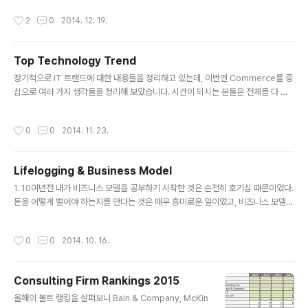
블로그에 한번씩은 언급했던 내용이라 특별히 다른 내용은 없지만 그간의 내용을 정
작성시간
2
0
2014. 12. 19.
리한다는 관점에서 한번 보시면 좋을 듯 합니다. 회사를 이미 경영하고 계신 분들께
는 다들 한번쯤은 느껴보셨을만한 이야기이니 별 다른 도움이 안되겠지만,창업을 준
비하시거나 이제 막 창업하신 분들에겐 다소 생경할 수 있는 내용이라 조금이라도 도
Top Technology Trend
움이 되면 좋을 듯 합니다. Dive into startup from SungHyuk Park
글 내용
정기적으로 IT 트랜드에 대한 내용들을 정리하고 있는데, 이번엔 Commerce를 중
심으로 여러 가지 생각들을 정리해 보았습니다. 시간이 되시는 분들은 전체를 다 보
시는 걸 권해드리지만, 시간이 없으신 분들은 마지막 장인 Commerce 내용을 중심
으로 보시면 될 것 같습니다. [Agenda] Battle at Fingertips – Mobile Device
작성시간
0
0
2014. 11. 23.
Kingdom Breakdown – Mobile App Everything Linked – IoT True Auto
mobile – Connected Car Ghost in the Shell – Artificial Intelligence Lig
htware – Cloud Computing Connected World – Network Service Re..
Lifelogging & Business Model
글 내용
1. 10여년전 내가 비즈니스 모델을 공부하기 시작한 것은 순전히 호기심 때문이었다.
돈을 어떻게 벌어야 하는지를 안다는 것은 매우 흥미로운 일이었고, 비즈니스 모델을
통해 많은 것들을 설명할 수 있다는 것은 공부하는 사람으로서 반드시 배워야 하는
것들 중 하나로 여겨졌다. 2. "벤처창업론"라는 과목을 왜 수강했는지 기억이 잘 나
작성시간
0
0
2014. 10. 16.
지 않는다.. 어쩌면 벤처라는 이름에 이끌려서 일수도 있고 아니면 그냥 재미가 있어
서 신청을 했는지도 모르겠다. 하지만, 한가지 기억하는 것은 이 강의가 생각보다 무
척 즐거웠다는 것이고, 그 강의를 통해 비즈니스에 대해 다시 한번 생각할 수 있는 기
Consulting Firm Rankings 2015
회를 갖게 됐다는 것이다. 3. 수업의 마지막은 자신의 팀에 타 팀들의 투자 유치를 진
글 내용
행함과 동시에 다른 팀에 투자를 해서 최대의 ..
올해의 볼트 랭킹을 살펴보니 Bain & Company, McKin