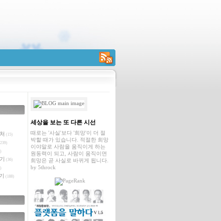
RSS
세상을 보는 또 다른 시선
때로는 '사실'보다 '희망'이 더 절
벤처
(15)
박할 때가 있습니다. 적절한 희망
239)
이야말로 사람을 움직이게 하는
)
원동력이 되고, 사람이 움직이면
야기
(36)
희망은 곧 사실로 바뀌게 됩니다.
by
5throck
)
기
(188)
글