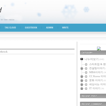
시선
TAG CLOUD
GUESTBOOK
ADMIN
WRITE
throck
카테고리
나누어보기
(648)
스타트업 & 
컨설팅이야기
(
MBA이야기
(39
CC Korea 이
문화 이야기
(92
세상사는 이야
IT 이야기
(39)
최근에 올라온 