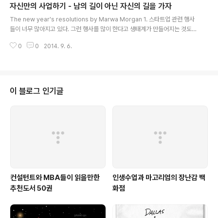
자신만의 사업하기 - 남의 길이 아닌 자신의 길을 가자
그래서, 난 투자를 너무 거창하게 생각하지 않으려고 한다. 그게 돈이던 시간이
글 내용
던간에 투자를 너무 거창하게 포장하는 바람에 많은 이들이 인연을 놓치고 관계
The new year's resolutions by Marwa Morgan 1. 스타트업 관련 행사
를 만들지 못하는 것을 수없이 보았기 때문이다. 제품만 MVP(최소 기능 제품,
들이 너무 많아지고 있다. 그런 행사를 많이 한다고 생태계가 만들어지는 것도
Mi..
아닌데 외형에만 치중하는 모습은 다른 분야와 그닥 달라보이지 않는다. 2. 문
0
0
2014. 9. 6.
제를 해결하고 싶으면 현장으로 가야한다. 시간이 있다면 가끔씩이라도 스타트
업 대표들을 모셔다가 맥주에 치킨이라도 먹으면서 한두시간이라도 이야기를
들어보면 무엇이 문제인지 금방 알 수 있다. 3. 스타트업에 고상하고 멋진 멘토
링은 필요없다. 내가 아는 한 경영학에서 알려주는 대부분의 지식들은 대기업이
나 중견기업들을 위한 내용들이다. 이걸 스타트업에 적용하려면 군더더기를 다
이 블로그 인기글
배제하고 원리 중심으로 가야한다. 힘을 빼고 문제를 가지고 있는 사람과 같은
눈높이를..
컨설턴트와 MBA들이 읽을만한
인생수업과 마고리엄의 장난감 백
추천도서 50권
화점