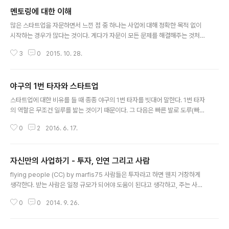
멘토링에 대한 이해
글 내용
많은 스타트업을 자문하면서 느낀 점 중 하나는 사업에 대해 정확한 목적 없이
시작하는 경우가 많다는 것이다. 게다가 자문이 모든 문제를 해결해주는 것처럼
생각하는데 절대 그렇지 않으니 사업에 대한 생각을 정리하면서 필요한 경우에
3
0
2015. 10. 28.
만 자문을 받으면 좋을 것 같다. - 자문(멘토링)은 어떤 사안에 대한 의견을 묻는
것이다.어떠한 일에 대해 이른바 자문가(멘토)에게 문의를 하는 경우가 있는데,
그건 전문가의 의견을 묻는 것이지 판단을 위임하는 것이 아니다. 판단은 대표
야구의 1번 타자와 스타트업
가 해야지 자문가(멘토)가 하는 것이 아니다. . - 자문의 결과가 나쁘거나 좋거나
글 내용
에 따라 사업이 달라지지 않는다.어떤 문의에 대해서도 냉정하게 이야기 하는
스타트업에 대한 비유를 들 때 종종 야구의 1번 타자를 빗대어 말한다. 1번 타자
편이지만, 자문의 결과로 인해 사업이 달라지지는 않는다. 자문가(멘토)가 좋게
의 역할은 무조건 일루를 밟는 것이기 때문이다. 그 다음은 빠른 발로 도루(빠르
이야기 했다..
게 치고 나가거나)를 하거나 2번 타자의 도움으로 2루로 가는 것(경쟁사의 출현
0
2
2016. 6. 17.
으로 시장을 키우다가)이겠지만, 가장 중요한 건 3번이나 4번이 장타를 때려서
(시장의 때를 만나서) 홈으로 들어오는 것(성장, 상장 또는 M&A)이기 때문이
다. 실력도 중요하지만 경쟁사도 필요하고 때를 만나지 않으면 사업은 만개할
자신만의 사업하기 - 투자, 인연 그리고 사람
수 없다.
글 내용
flying people (CC) by marfis75 사람들은 투자라고 하면 웬지 거창하게
생각한다. 받는 사람은 일정 규모가 되어야 도움이 된다고 생각하고, 주는 사람
도 너무 적어서 말을 꺼내기가 부끄럽다고 한다. 하지만, 바닥을 한번이라도 본
0
0
2014. 9. 26.
사업가라면 작은 도움이라도 누군가 준다는 것에 그리고 받을 수 있다는 것에
감사하고 그 사람과의 인연을 소중하게 생각한다. 그것은 돈의 문제가 아닌 인
연이라는 관계를 만들었기 때문이다. 돈은 단지 인연을 만들기 위한 수단일뿐.