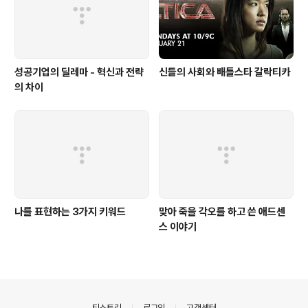
성공기업의 딜레마 - 혁신과 전략
신들의 사회와 배틀스타 갈락티카
의 차이
나를 표현하는 3가지 키워드
맞아 죽을 각오를 하고 쓴 애드센
스 이야기
의안내
티스토리
로그인
고객센터