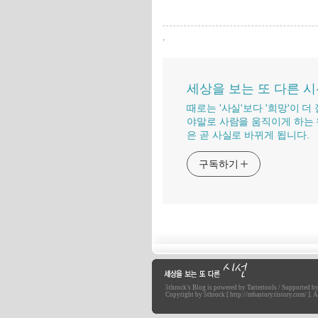
,
세상을 보는 또 다른 
때로는 '사실'보다 '희망'이 
야말로 사람을 움직이게 하는 
은 곧 사실로 바뀌게 됩니다.
구독하기
5throck
's Blog is powered by
Tattertools
/ Supported b
세상을 보는 또 다른 
Copyright by 5throck [ http://mbastory.tistory.com/ ]. Al