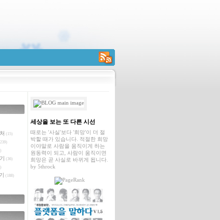
RSS
세상을 보는 또 다른 시선
때로는 '사실'보다 '희망'이 더 절
벤처
(15)
박할 때가 있습니다. 적절한 희망
239)
이야말로 사람을 움직이게 하는
)
원동력이 되고, 사람이 움직이면
야기
(36)
희망은 곧 사실로 바뀌게 됩니다.
by
5throck
)
기
(188)
글