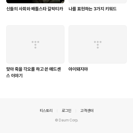
신들의 사회와 배틀스타 갈락티카
나를 표현하는 3가지 키워드
맞아 죽을 각오를 하고 쓴 애드센
야이돼지야
스 이야기
의안내
티스토리
로그인
고객센터
© Daum Corp.