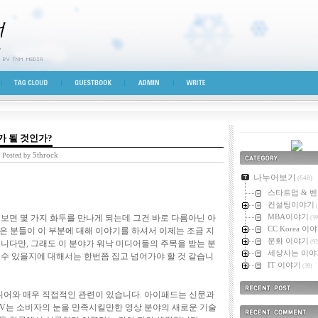
시선
TAG CLOUD
GUESTBOOK
ADMIN
WRITE
가 될 것인가?
5throck
Posted by
카테고리
나누어보기
(648)
스타트업 & 
컨설팅이야기
(
MBA이야기
보면 몇 가지 화두를 만나게 되는데 그건 바로 다름아닌 아
(39
CC Korea 이
 많은 분들이 이 부분에 대해 이야기를 하셔서 이제는 조금 지
문화 이야기
니다만, 그래도 이 분야가 워낙 미디어들의 주목을 받는 분
(92
세상사는 이야
 수 있을지에 대해서는 한번쯤 집고 넘어가야 할 것 같습니
IT 이야기
(39)
미디어와 매우 직접적인 관련이 있습니다. 아이패드는 신문과
최근에 올라온 
 TV는 소비자의 눈을 만족시킬만한 영상 분야의 새로운 기술