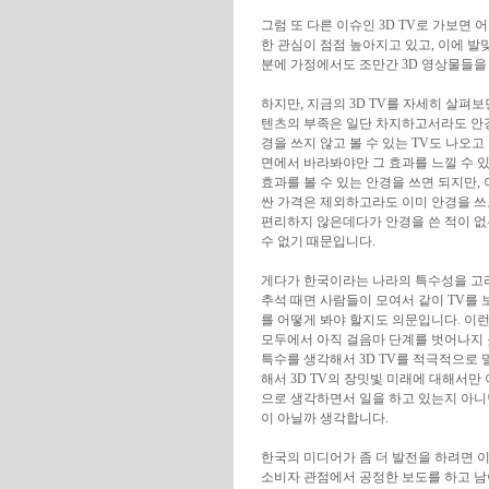
그럼 또 다른 이슈인 3D TV로 가보면 
한 관심이 점점 높아지고 있고, 이에 발
분에 가정에서도 조만간 3D 영상물들을 
하지만, 지금의 3D TV를 자세히 살펴
텐츠의 부족은 일단 차지하고서라도 안경을
경을 쓰지 않고 볼 수 있는 TV도 나오고
면에서 바라봐야만 그 효과를 느낄 수 있
효과를 볼 수 있는 안경을 쓰면 되지만,
싼 가격은 제외하고라도 이미 안경을 쓰
편리하지 않은데다가 안경을 쓴 적이 없
수 없기 때문입니다.
게다가 한국이라는 나라의 특수성을 고
추석 때면 사람들이 모여서 같이 TV를 
를 어떻게 봐야 할지도 의문입니다. 이런
모두에서 아직 걸음마 단계를 벗어나지
특수를 생각해서 3D TV를 적극적으로
해서 3D TV의 장밋빛 미래에 대해서
으로 생각하면서 일을 하고 있는지 아니
이 아닐까 생각합니다.
한국의 미디어가 좀 더 발전을 하려면 
소비자 관점에서 공정한 보도를 하고 남이