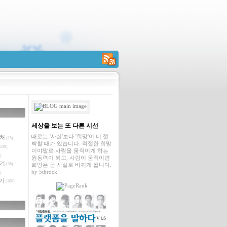
RSS
세상을 보는 또 다른 시선
때로는 '사실'보다 '희망'이 더 절
벤처
(15)
박할 때가 있습니다. 적절한 희망
239)
이야말로 사람을 움직이게 하는
)
원동력이 되고, 사람이 움직이면
야기
(36)
희망은 곧 사실로 바뀌게 됩니다.
by
5throck
)
기
(188)
글