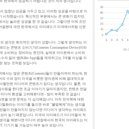
모두 한국에서 성공하기 어렵다는 것이 저의 생각입니다.
최근에 달린 댓
서 엄청난 성공을 거두고 있고, 이러한 성공을 바탕으로 미
 시작했습니다. 혁신적인 부분에서는 큰 변화가 없지만,
서는 놀라운 성공을 한 것 같습니다. 그렇다면 이제 조만
어질텐데 과연 한국에서도 아이패드가 미국에서처럼 신문
저의 생각은 회의적인 생각이 강합니다. 그렇게 생각하는 이
텐츠 소비기기(Contents Consumption Device)이라
08-
게 소비하는 장비라는 뜻인데, 실제로 아이폰에서 소비되
수의 킬러 앱(Killer App)들을 제외하고는 3개월 이상을 지
은 맞는 것처럼 보입니다.
서는 많은 콘텐츠(Contents)들이 만들어져야 하는데, 한
어의 수와 양이 미국을 비롯한 영어권에 비해 절대적으로
비할만한 미디어와 콘텐츠가 없다는 생각입니다. 물론, 아
서핑을 한다면 조금 이야기가 달라지겠지만, 컨텐츠 전달
 미디어 환경을 고려해본다면 - 많이 부족한 것 같습니
측면을 보면 문제는 더 심각해집니다. 아직 전자책에 대한
지털화라는 이야기를 들으면 바로 "불법복제"라는 생각을
루션들이 만들어지지 않는다면 미디어가 생각하는 아이패드
능성이 높기 때문입니다. 미국의 아이패드가 미디어들의 적
 생각을 해본다면 미디어 관점에서의 한국의 아이패드는 미
T 기기가 될 가능성이 매우 높아 보입니다.