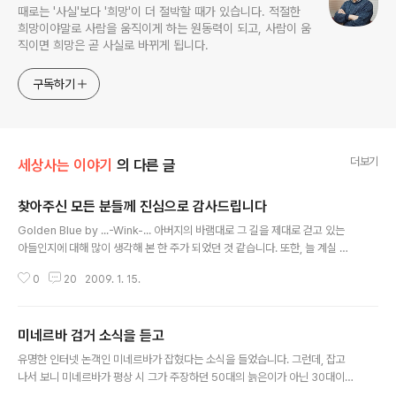
때로는 '사실'보다 '희망'이 더 절박할 때가 있습니다. 적절한
희망이야말로 사람을 움직이게 하는 원동력이 되고, 사람이 움
직이면 희망은 곧 사실로 바뀌게 됩니다.
구독하기
더보기
세상사는 이야기
의 다른 글
찾아주신 모든 분들께 진심으로 감사드립니다
글 내용
Golden Blue by ...-Wink-... 아버지의 바램대로 그 길을 제대로 걷고 있는
아들인지에 대해 많이 생각해 본 한 주가 되었던 것 같습니다. 또한, 늘 계실 것
같아 평상 시 잘못했던 저 자신에 대해서도 많은 반성을 하게 되었던 한 주가 되
0
20
2009. 1. 15.
었던 것 같습니다. 아버지의 기도 내게 이런 자녀를 주소서 약할때에 자기를 돌
아볼 줄 아는 여유와 두려울때에 자신을 잃지 않는 대담성을 가지고 정직한 패
배에 부끄러워 하지 않고 태연하며 승리에 겸손하고 온유한 자녀를 내게 주소서
미네르바 검거 소식을 듣고
생각할때에 고집하지 않게 하시고 주님을 알고 자신을 아는 것이 지식의 기초임
글 내용
을 알게 하소서 자기 자신에게 지나치게 집착하지 말게 하시고 겸허한 마음을
유명한 인터넷 논객인 미네르바가 잡혔다는 소식을 들었습니다. 그런데, 잡고
갖게 하사 참된 위대성은 소박함에 있음을 알게 하시고 참된 지혜는 열린 마음
나서 보니 미네르바가 평상 시 그가 주장하던 50대의 늙은이가 아닌 30대이고,
에..
일정한 직업이 없다고 하는데 그 사실 여부가 무척 궁금해집니다. 기사에 따르