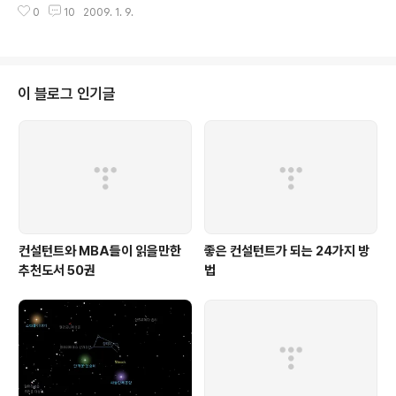
0
10
2009. 1. 9.
면 그는 독학으로 공부를 해서 수준 높은 경제학 지식을 가지게 되었다고 하는
데, 만약 그가 '진짜' 미네르바라면 독학을 해서 공부한 그보다도 못했던 경제 관
련 정부관리들은 그간 도대체 무엇을 하고 있었는지 궁금합니다. 또한, 그를 허
위사실 유포에 대한 책임을 물어 기소까지 한다고 하는데, 정말 그 정도의 사실
을 가지고 기소가 될런지도 의심스럽습니다. 신문에 난 기사를 액면 그대로 믿
이 블로그 인기글
는다면 제 생각엔 아무 것도 모르는 사람이 말 그대로 그냥 헛소리를 한 수준이
랄까요? 사실 그가 ..
컨설턴트와 MBA들이 읽을만한
좋은 컨설턴트가 되는 24가지 방
추천도서 50권
법