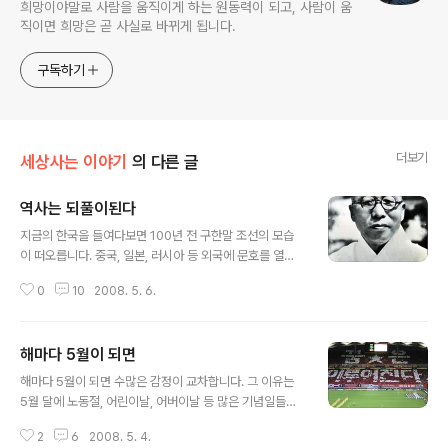
희망이야말로 사람을 움직이게 하는 원동력이 되고, 사람이 움
직이면 희망은 곧 사실로 바뀌게 됩니다.
구독하기
더보기
세상사는 이야기
의 다른 글
역사는 되풀이된다
글 내용
지금의 한국을 들여다보면 100년 전 구한말 조선의 모습
이 떠오릅니다. 중국, 일본, 러시아 등 외국에 문호를 열고
신학문을 받아들여 부국강병을 꿈꾸었던 이들과 이들을 거
0
10
2008. 5. 6.
부하고 쇄국의 길로 가야만 나라를 지킬 수 있다는 이들과
의 권력투쟁 말입니다. 누가 잘했고 또 누가 못했는지는 사
람마다 그에 대한 시각이 달라 정답은 없다고 생각하지만,
해마다 5월이 되면
지금 2008년 대한민국의 모습이 왜 그 때와 같다는 생각
글 내용
이 드는 것일까요? 10년 전 모 대통령이 세계화가 우리에
해마다 5월이 되면 수많은 감정이 교차합니다. 그 이유는
게 부를 가져다 주고 모든 국민들이 잘 살게 될 것이라는 이
5월 달에 노동절, 어린이날, 어버이날 등 많은 기념일들이
야기를 했고 그것이 거스를 수 없는 대세라고 말했지만, 실
있기 때문이기도 하지만, 저의 인생에서 5월에 많은 사연
제 우리에게 돌아온 것은 엄청난 빚잔치였던 것 같습니다.
2
6
2008. 5. 4.
과 이야기가 발생했던 탓인 것 같습니다. 우선 5월이 되면