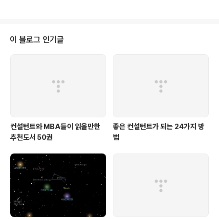
자신의 처지와 상황을 똑바로 보지 못하고 들뜬 환상을 갖
월드컵이 가장 많이 생각이 납니다. 벌써 6년 전의 일이긴
게 된 것에 대해서는 자기반성..
하지만 월드컵이 열리는 동안만큼은 최고의 행복을 느끼면
서 살았던 탓에 5월 달이 되면 제일 생각이 나는 사건이라
고 생각됩니다. 아무래도 이렇게 기억이 각인되는 것은 대
이 블로그 인기글
학을 다니던 시절 5월에 축제가 많이 열렸고, 사회에 나와
서 가장 큰 축제였던 월드컵을 연관짓는 제 기억 속의 편린
으로 인해 그런 생각이 들지 않았을까 합니다. (실제로 월드
컵은 5월 달에 개막식을 하기는 했지만 6월 달에 주로 열
렸고, 제 기억이 맞다면 ..
컨설턴트와 MBA들이 읽을만한
좋은 컨설턴트가 되는 24가지 방
추천도서 50권
법