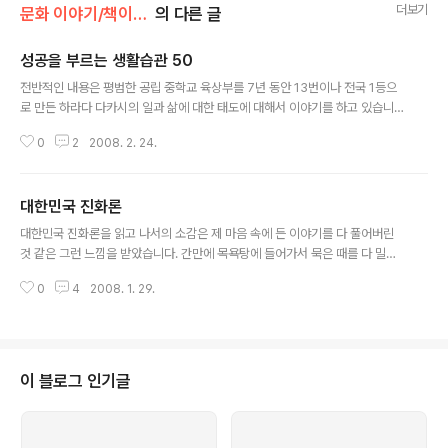
더보기
문화 이야기/책이야기
의 다른 글
성공을 부르는 생활습관 50
글 내용
전반적인 내용은 평범한 공립 중학교 육상부를 7년 동안 13번이나 전국 1등으
로 만든 하라다 다카시의 일과 삶에 대한 태도에 대해서 이야기를 하고 있습니
다. 개인적으로 Work and Life Balance에 관심도 많았고, 평범한 학생들이
0
2
2008. 2. 24.
그렇게 오랜 기간 동안 성공을 할 수 있었던 내용에 대해서 궁금해서 읽기를 시
작했습니다. 책의 내용은 O교시부터 4교시까지로 구성되어 있고, 각 교시 별로
별도의 주제를 가지고 이야기를 하는 식으로 되어있는데 각 교시 별로 특별하게
대한민국 진화론
차이가 나는 점은 잘 모르겠습니다. 조금 반복이 된다는 느낌도 있는데, 전체적
글 내용
인 주제에서는 벗어나지 않고 이야기를 하니 편하게 보실 수 있는 책이라고 생
대한민국 진화론을 읽고 나서의 소감은 제 마음 속에 든 이야기를 다 풀어버린
각합니다. O교시: 일이라고 생각하지 마라, 인생이라고 생각하라 1교시: 어른이
것 같은 그런 느낌을 받았습니다. 간만에 목욕탕에 들어가서 묵은 때를 다 밀어
야말로 ..
버린 듯한 느낌이랄까요... 아무튼 속이 시원한 이야기를 저자가 재미있게 잘 풀
0
4
2008. 1. 29.
어서 설명을 해주신 것 같습니다. 때때로 해외에 나가서 한국이라는 나라를 간
혹 돌아보면 참 폐쇄적이라는 느낌이 들 때가 있습니다. 특히, 미국에 가서 – 실
리콘밸리에 가면 더 하겠지만 - 자유스러움을 느낄 때는 더욱 그렇게 느껴지는
것 같습니다. 아마도 저자가 미국에서 오래 사셔서 그런 점이 있는 것 같기도 하
고, 아니면 당신이 주장하시는 것처럼 남달리 세상을 살려고 노력을 하셔서 그
이 블로그 인기글
런 것인지도 모르겠습니다. 한국이라는 나라를 잘 분석하고 이야기하시는 분으
로는 박노자님을 들 ..