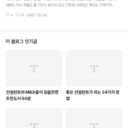
배틀스타 갈락티카 시즌1 우리 관점에서 본 SF, 배틀스타
려봐도 다시 재출간 될 기미는 보이지 않고 기존에 나와있는 재고도 구하기가
갈락티카! 제 기억을 더듬어 간단하게 전체적인 책의 줄거
힘든 것 같습니다. 역시 책이 나왔을 때 사두어야 하는데, 늦장을 부리다보니 구
리를 요약하자면, 어떤 '별'에 불시착한 우주선의 승무원들
0
13
2007. 10. 20.
하기가 어렵게 된 것 같습니다. 아무튼 좀 더 찾아보려고 하는데, 혹시나 구할 방
이 그곳에 존재하는 하등생물들과 싸운 후 식민지화하게
도가 있는지 모르겠습니다. 혹시라도 책을 구매할 수 있는 좋은 정보를 알고 계
되고, 그들은 그곳에서 유..
신 분은 저에게 알려주시면 감사하겠습니다. 복 받으실 겁니다. ^^
이 블로그 인기글
컨설턴트와 MBA들이 읽을만한
좋은 컨설턴트가 되는 24가지 방
추천도서 50권
법