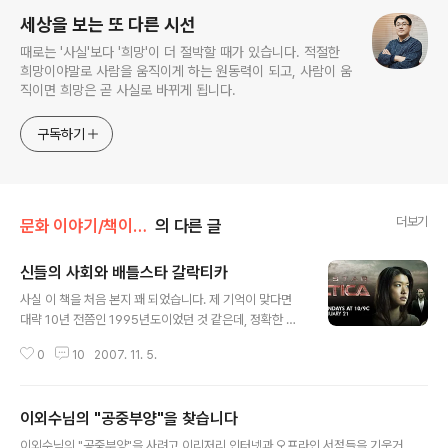
세상을 보는 또 다른 시선
때로는 '사실'보다 '희망'이 더 절박할 때가 있습니다. 적절한
희망이야말로 사람을 움직이게 하는 원동력이 되고, 사람이 움
직이면 희망은 곧 사실로 바뀌게 됩니다.
구독하기
더보기
문화 이야기/책이야기
의 다른 글
신들의 사회와 배틀스타 갈락티카
글 내용
사실 이 책을 처음 본지 꽤 되었습니다. 제 기억이 맞다면
대략 10년 전쯤인 1995년도이었던 것 같은데, 정확한 년
도는 기억이 나질 않습니다. 한동안 이 책을 꽤 오랫동안 잊
0
10
2007. 11. 5.
고 있다가 최근에 요즘 인기 있는 미드 중 하나인 "배틀스
타 갈락티카"를 보고 났더니 다시 이 책을 보고 싶다는 생
각이 듭니다. 아마도 책을 읽을 당시에 불교와 힌두교 설화
이외수님의 "공중부양"을 찾습니다
들이 SF적으로 전개될 수 있다는 점이 "배틀스타 갈락티
글 내용
카"와 꽤 연관이 되었던 것 같습니다. 배틀스타 갈락티카
이외수님의 "공중부양"을 사려고 이리저리 인터넷과 오프라인 서점들을 기웃거