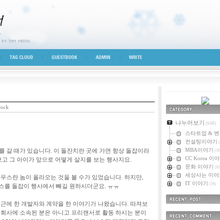
시선
TAG CLOUD
GUESTBOOK
ADMIN
WRITE
rock
카테고리
나누어보기
(648)
스타트업 & 
컨설팅이야기
(
MBA이야기
 갈 때가 있습니다. 이 돌잔치란 곳에 가면 항상 돌잡이라
(39
CC Korea 이
보고 그 아이가 앞으로 어떻게 살지를 보는 행사지요.
문화 이야기
(92
세상사는 이야
우스란 놈이 올라오는 것을 볼 수가 있었습니다. 하지만,
IT 이야기
(39)
우스를 돌잡이 행사에서 빼길 원하시더군요. ㅠㅠ
최근에 한 개발자와 계약을 한 이야기가 나왔습니다. 따져보
최근에 올라온 
, 회사에 소속된 분은 아니고 프리랜서로 활동 하시는 분이