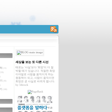
RSS
세상을 보는 또 다른 시선
때로는 '사실'보다 '희망'이 더 절
벤처
(15)
박할 때가 있습니다. 적절한 희망
239)
이야말로 사람을 움직이게 하는
)
원동력이 되고, 사람이 움직이면
야기
(36)
희망은 곧 사실로 바뀌게 됩니다.
by
5throck
)
기
(188)
글