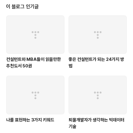
기 5. 펀드투자 등 이었는데, 그 중에 제대로 지킨 것은 2번
이 블로그 인기글
하고 4번 정도 되는 것 같습니다(덕분에 올해 같은 활황 장
세에 돈을 못 벌고 있습니다... OTL). 대신 다른 일을 좀 하
면서 지냈는데, [계획하지는 않았지만 실행한 것들] 1. 블로
깅 다시 시작하기 2. 많은 모임에 참석해서 ..
컨설턴트와 MBA들이 읽을만한
좋은 컨설턴트가 되는 24가지 방
추천도서 50권
법
나를 표현하는 3가지 키워드
퇴물개발자가 생각하는 빅데이터
기술