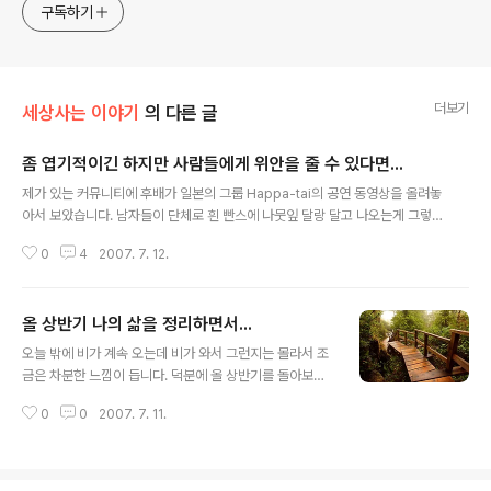
구독하기
더보기
세상사는 이야기
의 다른 글
좀 엽기적이긴 하지만 사람들에게 위안을 줄 수 있다면...
글 내용
제가 있는 커뮤니티에 후배가 일본의 그룹 Happa-tai의 공연 동영상을 올려놓
아서 보았습니다. 남자들이 단체로 흰 빤스에 나뭇잎 달랑 달고 나오는게 그렇
긴 합니다만 나름대로 좀 특이하긴 합니다. ^^ Happa-tai라는 그룹은 개그맨
0
4
2007. 7. 12.
들이 조직한 프로젝트 그룹이고, 이 동영상은 2001년에 나온 앨범인데 음악이
의외로 중독성이 있다고 합니다. 놀라운 것은 이들을 소개해 놓은 내용이 위키
피디아에서 있다고 하네요. (내용이 궁금하신 분은 http://en.wikipedia.org/
올 상반기 나의 삶을 정리하면서...
wiki/Yatta 참고해보시면 될 것 같습니다.) 얼핏 보면 내용이나 구도가 아주 황
글 내용
당해보이지만, 이 노래로 오리콘 차트 6위까지 올라갔다는 것에 놀랐습니다. 더
오늘 밖에 비가 계속 오는데 비가 와서 그런지는 몰라서 조
군다나 이 분들이 이런 프로젝트 그룹을 조직한 이유가 장기불황에 ..
금은 차분한 느낌이 듭니다. 덕분에 올 상반기를 돌아보고
제가 무엇을 잘못하고 있는지 반성을 할 수는 계기를 만들
0
0
2007. 7. 11.
수 있어서 좋았습니다. 제가 세운 올해의 목표가 뭐 그리 대
단한 목표는 아니지만, 대략 적어보면 [올해 목표한 것들]
1. SAP 컨설팅 역량강화 2. 비즈니스 및 PI 컨설팅 역량강
화 3. 어학능력 증대(영어, 중국어) 4. 매주 1권 이상 책읽