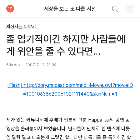
검색하기
세상을 보는 또 다른 시선
티스토리
세상사는 이야기
좀 엽기적이긴 하지만 사람들에
게 위안을 줄 수 있다면...
5throck
2007. 7. 12. 21:39
[Flash] http://dory.mncast.com/mncHMovie.swf?movieID
=10010638620061021111440&skinNum=1
제가 있는 커뮤니티에 후배가 일본의 그룹 Happa-tai의 공연 동
영상을 올려놓아서 보았습니다. 남자들이 단체로 흰 빤스에 나뭇
잎 달랑 달고 나오는게 그렇긴 합니다만 나름대로 좀 특이하긴 합