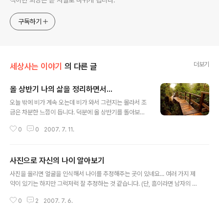
직이면 희망은 곧 사실로 바뀌게 됩니다.
구독하기
더보기
세상사는 이야기
의 다른 글
올 상반기 나의 삶을 정리하면서...
글 내용
오늘 밖에 비가 계속 오는데 비가 와서 그런지는 몰라서 조
금은 차분한 느낌이 듭니다. 덕분에 올 상반기를 돌아보고
제가 무엇을 잘못하고 있는지 반성을 할 수는 계기를 만들
0
0
2007. 7. 11.
수 있어서 좋았습니다. 제가 세운 올해의 목표가 뭐 그리 대
단한 목표는 아니지만, 대략 적어보면 [올해 목표한 것들]
1. SAP 컨설팅 역량강화 2. 비즈니스 및 PI 컨설팅 역량강
사진으로 자신의 나이 알아보기
화 3. 어학능력 증대(영어, 중국어) 4. 매주 1권 이상 책읽
글 내용
기 5. 펀드투자 등 이었는데, 그 중에 제대로 지킨 것은 2번
사진을 올리면 얼굴을 인식해서 나이를 추정해주는 곳이 있네요... 여러 가지 제
하고 4번 정도 되는 것 같습니다(덕분에 올해 같은 활황 장
약이 있기는 하지만 그럭저럭 잘 추정하는 것 같습니다. (단, 흠이라면 남자의 나
세에 돈을 못 벌고 있습니다... OTL). 대신 다른 일을 좀 하
이가 여자의 나이보다 더 많이 나오는 것 같습니다... ㅠㅠ) 웹 얼굴 분석 TEST
면서 지냈는데, [계획하지는 않았지만 실행한 것들] 1. 블로
0
2
2007. 7. 6.
졸리고 심심할 때 한번 해보시면 좋을 것 같습니다. ^^
깅 다시 시작하기 2. 많은 모임에 참석해서 ..