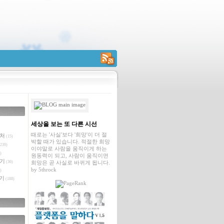
RSS
세상을 보는 또 다른 시선
때로는 '사실'보다 '희망'이 더 절
벤처
(15)
박할 때가 있습니다. 적절한 희망
239)
이야말로 사람을 움직이게 하는
)
원동력이 되고, 사람이 움직이면
야기
(36)
희망은 곧 사실로 바뀌게 됩니다.
by
5throck
)
기
(188)
글