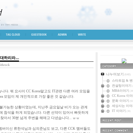
시선
TAG CLOUD
GUESTBOOK
ADMIN
WRITE
대하리라....
throck
카테고리
나누어보기
(648)
스타트업 & 
컨설팅이야기
(
MBA이야기
니다. 뭐 요사이 CC Korea말고도 IT관련 다른 여러 모임을
(39
CC Korea 이
rea 모임이 제 개인적으로 가장 좋은 것 같습니다.
문화 이야기
(92
세상사는 이야
불가능한 상황이였는데, 지난주 금요일날 비가 오는 관계
IT 이야기
(39)
모임에 참석을 하게 되었습니다. 다른 선약이 있어서 빠듯하게
찾아서 30분 넘게 주변을 해매고 다녔습니다... ㅠㅠ
최근에 올라온 
버이신 류한석님과 심의준님도 보고, 다른 CCK 멤버들도