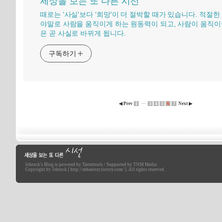
세상을 보는 또 다른 시선
때로는 '사실'보다 '희망'이 더 절박할 때가 있습니다. 적절한
야말로 사람을 움직이게 하는 원동력이 되고, 사람이 움직이
은 곧 사실로 바뀌게 됩니다.
구독하기
◀ Prev
1
···
3
4
5
6
7
Next ▶
5throck
's Blog is powered by
Tattertools
/ Supported by
TNM Media
세상을 보는 또 다른 시선
Copyright by 5throck [ http://mbastory.tistory.com/ ]. All rights reserved.