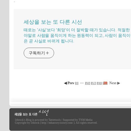
,
세상을 보는 또 다른 시선
때로는 '사실'보다 '희망'이 더 절박할 때가 있습니다. 적절한
야말로 사람을 움직이게 하는 원동력이 되고, 사람이 움직이
은 곧 사실로 바뀌게 됩니다.
구독하기
◀ Prev
1
···
25
26
27
28
Next ▶
5throck
's Blog is powered by
Tattertools
/ Supported by
TNM Media
세상을 보는 또 다른 시선
Copyright by 5throck [ http://mbastory.tistory.com/ ]. All rights reserved.